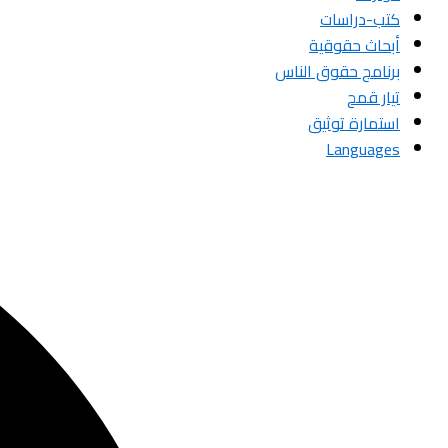
كتب-دراسات
أبحاث حقوقية
برنامج حقوق الناس
تيار قمح
استمارة توثيق
Languages