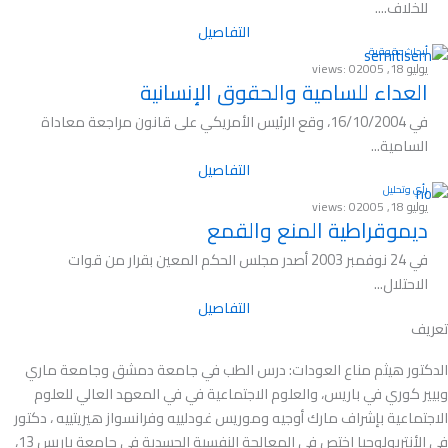
للخلاف....
التفاصيل
أبحاث حقوقية
يوليو 18, 2005
views: 0
العداء للسامية والحقوق الإنسانية
في 16/10/2004، وقع الرئيس الأمريكي على قانون مراجعة معاداة
السامية...
التفاصيل
رأي وتحليل
يوليو 18, 2005
views: 0
ديموقراطية المنع والقمع
في 24 نوفمبر 2003 أصدر مجلس الحكم المعين بقرار من قوات
الاحتلال...
التفاصيل
تعريف
الدكتور هيثم مناع العودات: درس الطب في جامعة دمشق وجامعة ماري
وبيير كوري في باريس، والعلوم الاجتماعية في في المعهد العالي للعلوم
الاجتماعية بإشراف مارك أوجيه وموريس غودلييه وفرانسواز هيريتييه ، دكتور
في الأنتربولوجيا اختص في المعالجة النفسية الجسدية في جامعة باريس 13،