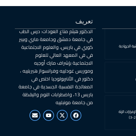
تعريف
الدكتور هيثم مناع العودات: درس الطب
في جامعة دمشق وجامعة ماري وبيير
ية الجهادية
كوري في باريس، والعلوم الاجتماعية
في في المعهد العالي للعلوم
الاجتماعية بإشراف مارك أوجيه
وموريس غودلييه وفرانسواز هيريتييه ،
دكتور في الأنتربولوجيا اختص في
المعالجة النفسية الجسدية في جامعة
باريس 13، واضطرابات النوم واليقظة
من جامعة مونبلييه
E
Y
X
F
إفرازات الرثة
n
o
-
a
v
u
t
c
e
t
w
e
l
u
i
b