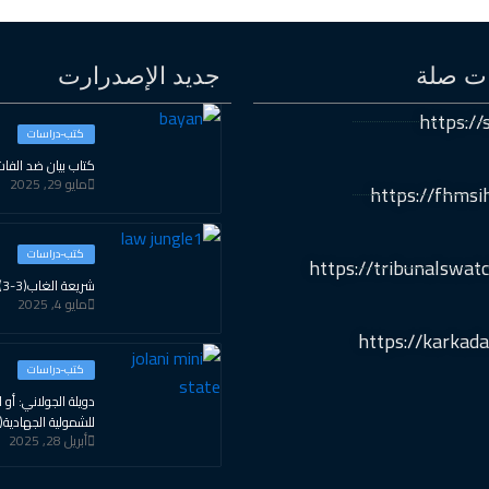
ات صلة
جديد الإصدرارت
https://s
كتب-دراسات
كتاب بيان ضد الفاش
مايو 29, 2025
https://fhmsi
كتب-دراسات
https://tribunalswatc
شريعة الغاب(3-3)
مايو 4, 2025
https://karkada
كتب-دراسات
دويلة الجولاني: أو ال
للشمولية الجهادية(2-3)
أبريل 28, 2025