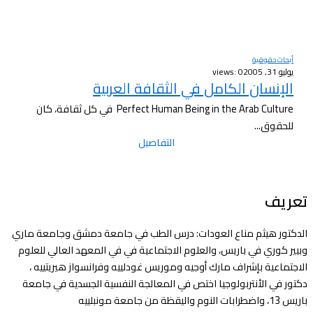
أبحاث حقوقية
يوليو 31, 2005
views: 0
الإنسان الكامل في الثقافة العربية
Perfect Human Being in the Arab Culture في كل ثقافة، كان
للحقوق...
التفاصيل
تعريف
الدكتور هيثم مناع العودات: درس الطب في جامعة دمشق وجامعة ماري
وبيير كوري في باريس، والعلوم الاجتماعية في في المعهد العالي للعلوم
الاجتماعية بإشراف مارك أوجيه وموريس غودلييه وفرانسواز هيريتييه ،
دكتور في الأنتربولوجيا اختص في المعالجة النفسية الجسدية في جامعة
باريس 13، واضطرابات النوم واليقظة من جامعة مونبلييه