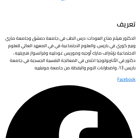
تعريف
الدكتور هيثم مناع العودات: درس الطب في جامعة دمشق وجامعة ماري
وبيير كوري في باريس، والعلوم الاجتماعية في في المعهد العالي للعلوم
الاجتماعية بإشراف مارك أوجيه وموريس غودلييه وفرانسواز هيريتييه ،
دكتور في الأنتربولوجيا اختص في المعالجة النفسية الجسدية في جامعة
باريس 13، واضطرابات النوم واليقظة من جامعة مونبلييه
Facebook