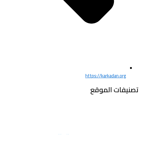
https://karkadan.org
تصنيفات الموقع
Copyright 2025
Haythammanna.com
All Rights Reserved.