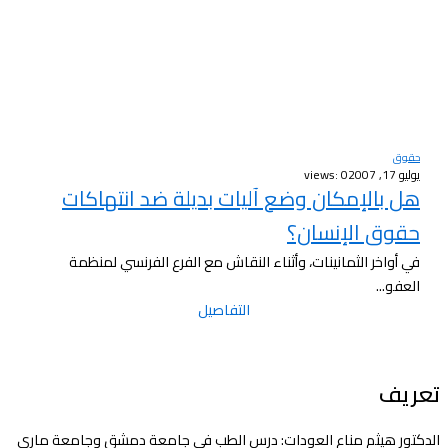
حقوق
يوليو 17, 2007
views: 0
هل بالإمكان وضع آليات بديلة ضد انتهاكات
حقوق الإنسان؟
في أواخر الثمانينات، وأثناء النقاش مع الفرع الفرنسي لمنظمة
العفو...
التفاصيل
تعريف
الدكتور هيثم مناع العودات: درس الطب في جامعة دمشق وجامعة ماري