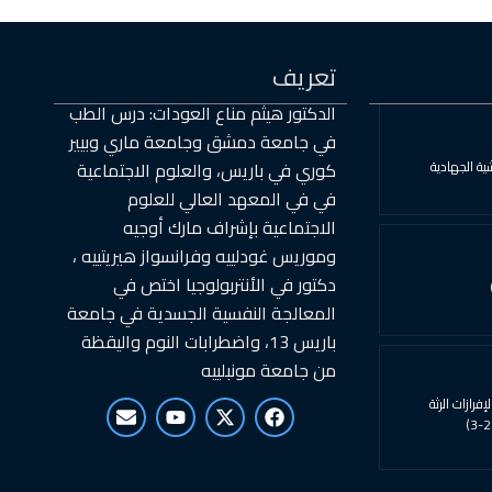
تعريف
الدكتور هيثم مناع العودات: درس الطب
في جامعة دمشق وجامعة ماري وبيير
ية الجهادية
كوري في باريس، والعلوم الاجتماعية
في في المعهد العالي للعلوم
الاجتماعية بإشراف مارك أوجيه
وموريس غودلييه وفرانسواز هيريتييه ،
دكتور في الأنتربولوجيا اختص في
المعالجة النفسية الجسدية في جامعة
باريس 13، واضطرابات النوم واليقظة
من جامعة مونبلييه
E
Y
X
F
إفرازات الرثة
n
o
-
a
v
u
t
c
e
t
w
e
l
u
i
b