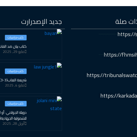
ات صلة
جديد الإصدرارت
https://s
كتب-دراسات
كتاب بيان ضد الفاش
مايو 29, 2025
https://fhmsi
كتب-دراسات
https://tribunalswatc
شريعة الغاب(3-3)
مايو 4, 2025
https://karkada
كتب-دراسات
دويلة الجولاني: أو ال
للشمولية الجهادية(2-3)
أبريل 28, 2025