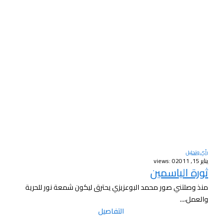
رأي وتحليل
يناير 15, 2011
views: 0
ثورة الياسمين
منذ وصلتني صور محمد البوعزيزي يحترق ليكون شمعة نور للحرية
والعمل،...
التفاصيل