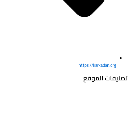
https://karkadan.org
تصنيفات الموقع
Copyright 2025
Haythammanna.com
All Rights Reserved.