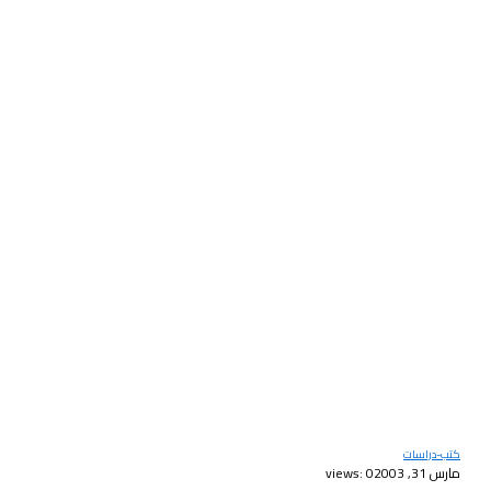
كتب-دراسات
مارس 31, 2003
views: 0