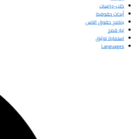
كتب-دراسات
أبحاث حقوقية
برنامج حقوق الناس
تيار قمح
استمارة توثيق
Languages