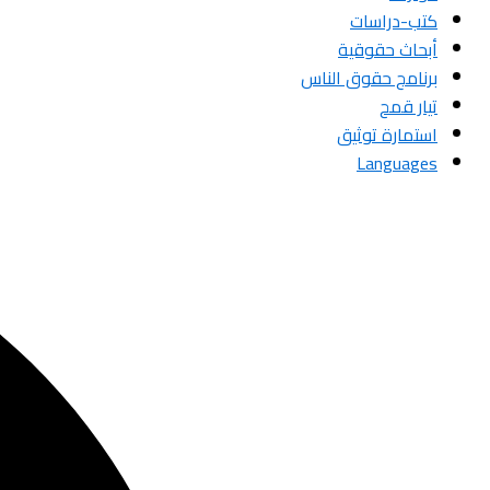
كتب-دراسات
أبحاث حقوقية
برنامج حقوق الناس
تيار قمح
استمارة توثيق
Languages