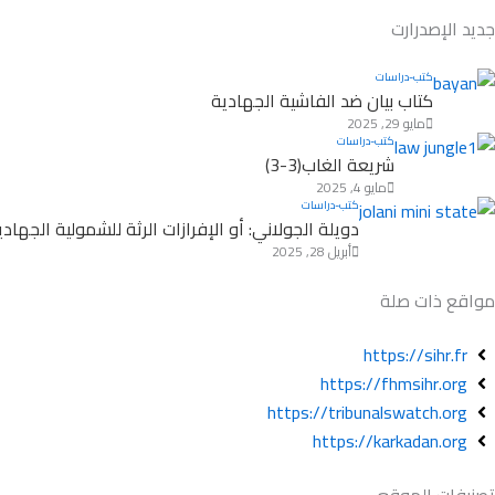
v
u
t
c
e
t
w
e
جديد الإصدرارت
l
u
i
b
o
b
t
o
كتب-دراسات
كتاب بيان ضد الفاشية الجهادية
p
e
t
o
مايو 29, 2025
e
e
k
كتب-دراسات
r
شريعة الغاب(3-3)
مايو 4, 2025
كتب-دراسات
دويلة الجولاني: أو الإفرازات الرثة للشمولية الجهادية(2-
أبريل 28, 2025
مواقع ذات صلة
https://sihr.fr
https://fhmsihr.org
https://tribunalswatch.org
https://karkadan.org