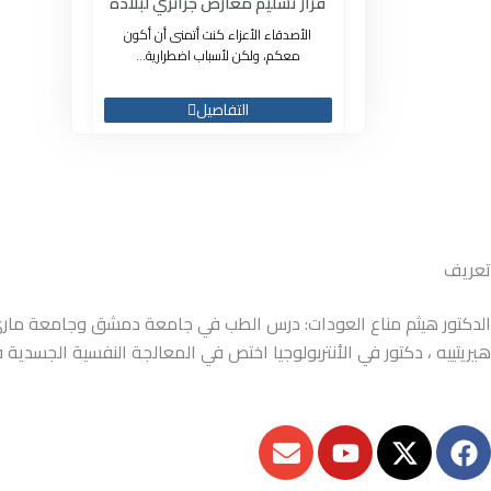
قرار تسليم معارض جزائري لبلاده
الأصدقاء الأعزاء كنت أتمنى أن أكون
معكم، ولكن لأسباب اضطرارية...
التفاصيل
تعريف
الدكتور هيثم مناع العودات: درس الطب في جامعة دمشق وجامعة ماري و
هيريتييه ، دكتور في الأنتربولوجيا اختص في المعالجة النفسية الجسدية في جامعة باريس 13، واضطرابات النوم 
E
Y
X
F
n
o
-
a