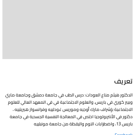
تعريف
الدكتور هيثم مناع العودات: درس الطب في جامعة دمشق وجامعة ماري
وبيير كوري في باريس، والعلوم الاجتماعية في في المعهد العالي للعلوم
الاجتماعية بإشراف مارك أوجيه وموريس غودلييه وفرانسواز هيريتييه ،
دكتور في الأنتربولوجيا اختص في المعالجة النفسية الجسدية في جامعة
باريس 13، واضطرابات النوم واليقظة من جامعة مونبلييه