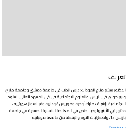
تعريف
الدكتور هيثم مناع العودات: درس الطب في جامعة دمشق وجامعة ماري
وبيير كوري في باريس، والعلوم الاجتماعية في في المعهد العالي للعلوم
الاجتماعية بإشراف مارك أوجيه وموريس غودلييه وفرانسواز هيريتييه ،
دكتور في الأنتربولوجيا اختص في المعالجة النفسية الجسدية في جامعة
باريس 13، واضطرابات النوم واليقظة من جامعة مونبلييه