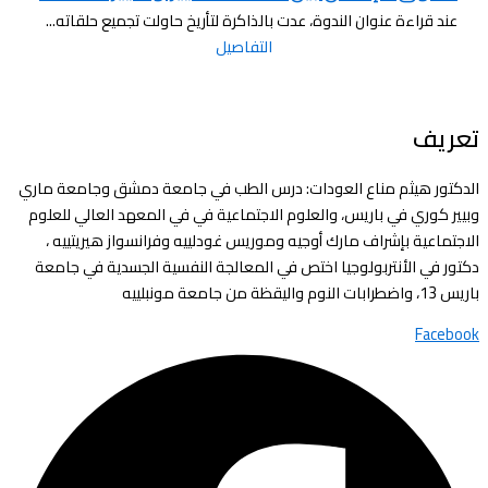
عند قراءة عنوان الندوة، عدت بالذاكرة لتأريخ حاولت تجميع حلقاته...
التفاصيل
تعريف
الدكتور هيثم مناع العودات: درس الطب في جامعة دمشق وجامعة ماري
وبيير كوري في باريس، والعلوم الاجتماعية في في المعهد العالي للعلوم
الاجتماعية بإشراف مارك أوجيه وموريس غودلييه وفرانسواز هيريتييه ،
دكتور في الأنتربولوجيا اختص في المعالجة النفسية الجسدية في جامعة
باريس 13، واضطرابات النوم واليقظة من جامعة مونبلييه
Facebook