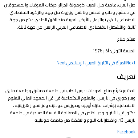
جبل العرب، عامية جبل العرب، كومونة الجزائر، حركات الغوغاء والمسحوقين
في دمشق وحلب والقدس ونابلس وبيروت من جهة والركود الاقتصادي
الاجتماعي الذي تواتر على الأرض العربية منذ القرن الحادي عشر من جهة
ثانية، والتشكيل الاقتصادي الاجتماعي العربي الراهن من جهة ثالثة.
هيثم مناع
الطبعة الأولى: آذار 1976
Next
المرأة في التاريخ العربي الإسلامي
Next
تعريف
الدكتور هيثم مناع العودات: درس الطب في جامعة دمشق وجامعة ماري
وبيير كوري في باريس، والعلوم الاجتماعية في في المعهد العالي للعلوم
الاجتماعية بإشراف مارك أوجيه وموريس غودلييه وفرانسواز هيريتييه ،
دكتور في الأنتربولوجيا اختص في المعالجة النفسية الجسدية في جامعة
باريس 13، واضطرابات النوم واليقظة من جامعة مونبلييه
Facebook