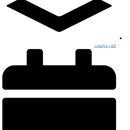
كتب-دراسات