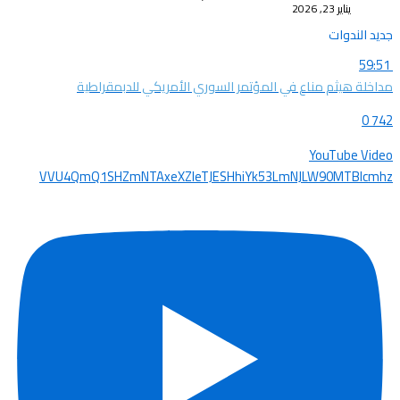
يناير 23, 2026
جديد الندوات
59:51
مداخلة هيثم مناع في المؤتمر السوري الأمريكي للدبمقراطية
0
742
YouTube Video
VVU4QmQ1SHZmNTAxeXZleTJESHhiYk53LmNJLW90MTBIcmhz