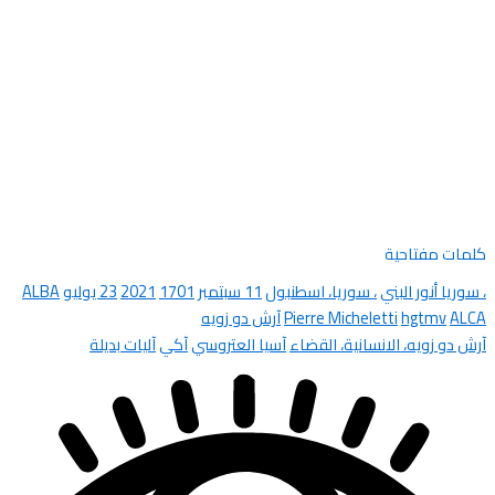
كلمات مفتاحية
، سوريا أنور البني
، سوريا، اسطنبول
11 سبتمبر
1701
2021
23 يوليو
ALBA
ALCA
hgtmv
Pierre Micheletti
آرش دو زويه
آرش دو زويه، الانسانية، القضاء
آسيا العتروسي
آكي
آليات بديلة