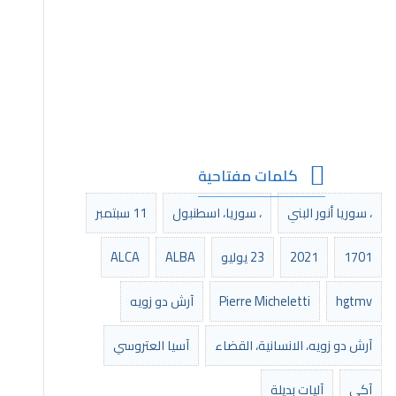
ل
11 سبتمبر
ALCA
AL
 دو زويه
يا العتروسي