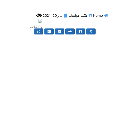
متعددة الأسباب لهضم وإعادة تكوين 
الإسلامية الحديثة التعايش معها. خاصة
الدولة نفسها كانت، في نفس الحقبة 
موضوع مراجعة شاملة من المحافظي
والليبراليين الجدد الذين يعتقدون بضرورة 
الدولة وتقنين حقوق المواطنة باسم “ال
الجديد، أي مواصفات شكلية مبالغ فيها لل
منه أهم ما حقق من مكتسبات اجتماعية و
لم يعد اقتصاد السوق يسعف عملية ا
الاقتصادي، ولم يكن بوسع الدولة وق
التهميش الاجتماعية الثقافية. ولم ي
معسكر وارسو أن قفز بالإسلام، بالمعن