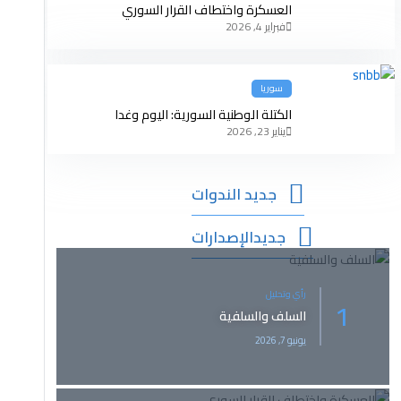
رار السوري
ة: اليوم وغدا
السوري الأمريكي