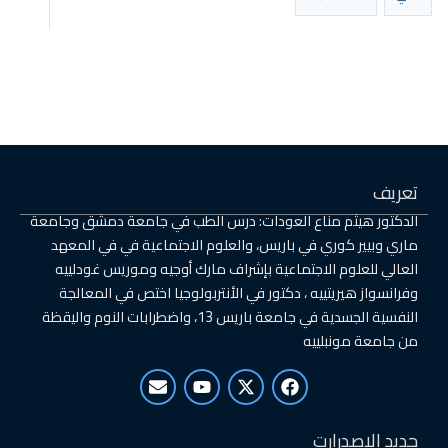
الطب في جامعة دمشق وجامعة
الاجتماعية في في المعهد
رك أوجيه وموريس غودلييه
بولوجيا اختص في المعالجة
النفسية الجسدية في جامعة باريس 13، واضطرابات النوم واليقظة
E
Y
n
o
v
u
e
t