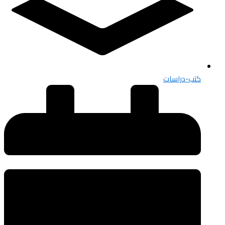
كتب-دراسات