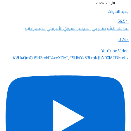
يناير 23, 2026
جديد الندوات
59:51
مداخلة هيثم مناع في المؤتمر السوري الأمريكي للدبمقراطية
0
742
YouTube Video
VVU4QmQ1SHZmNTAxeXZleTJESHhiYk53LmNJLW90MTBIcmhz