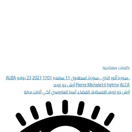
كلمات مفتاحية
، سوريا أنور البني
، سوريا، اسطنبول
11 سبتمبر
1701
2021
23 يوليو
ALBA
ALCA
hgtmv
Pierre Micheletti
آرش دو زويه
آرش دو زويه، الانسانية، القضاء
آسيا العتروسي
آكي
آليات بديلة