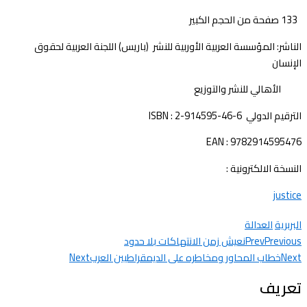
‏‏133 صفحة من الحجم الكبير
الناشر: المؤسسة العربية الأوربية للنشر (باريس) اللجنة العربية لحقوق
الإنسان
الأهالي للنشر والتوزيع
الترقيم الدولي ISBN : 2-914595-46-6
EAN : 9782914595476
النسخة الالكترونية :
justice
البربرية
العدالة
Previous
Prev
نعيش زمن الانتهاكات بلا حدود
Next
خطاب المحاور ومخاطره على الديمقراطيين العرب
Next
تعريف