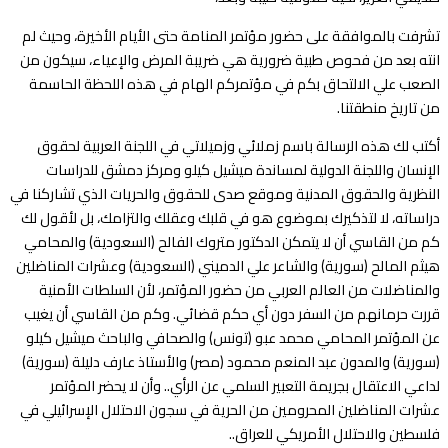
تشرفت بالموافقة على حضور مؤتمر المنامة حتى الأيام الأخيرة، وحيث لم
انته بعد من فحوص طبية ضرورية هي ضريبة المرض والإعياء، سيكون من
الصعب علي الالتحاق بكم في مؤتمركم الهام في هذه اللحظة الحاسمة
من تاريخ منطقتنا.
أكتب لك هذه الرسالة باسم زملائي وزميلاتي في اللجنة العربية لحقوق
الإنسان واللجنة الدولية لمساندة ميشيل كيلو ومركز دمشق للدراسات
النظرية والحقوق المدنية وموقع صدى للحقوق والحريات الذي تشاركنا في
دراساته، لا لتذكيرك بموضوع هو في قلبك وعقلك والتزامك، بل لأقول لك
كم من القاسي أن لا يتمكن الدكتور متروك الفالح (السعودية) والمحامي
هيثم المالح (سورية) والشاعر علي الدميني (السعودية) وعشرات المناضلين
والمناضلات من العالم العربي من حضور المؤتمر، لأن السلطات الأمنية
قررت حرمانهم من السفر دون أي حكم قضائي. وكم من القاسي أن يغيب
عن المؤتمر المحامي محمد عبو (تونس) والصحافي والباحث ميشيل كيلو
(سورية) والمدون عبد المنعم محمود (مصر) والأستاذ عارف دليلة (سورية)
لداعي الاعتقال بجريمة التعبير السلمي عن الرأي.. وأن لا يحضر المؤتمر
عشرات المناضلين المحرومين من الحرية في سجون الاحتلال الإسرائيلي في
فلسطين والاحتلال الأمريكي للعراق..