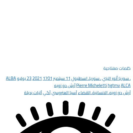
كلمات مفتاحية
، سوريا أنور البني
، سوريا، اسطنبول
11 سبتمبر
1701
2021
23 يوليو
ALBA
ALCA
hgtmv
Pierre Micheletti
آرش دو زويه
آرش دو زويه، الانسانية، القضاء
آسيا العتروسي
آكي
آليات بديلة