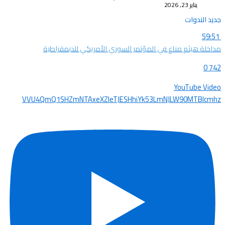
يناير 23, 2026
جديد الندوات
59:51
مداخلة هيثم مناع في المؤتمر السوري الأمريكي للدبمقراطية
0
742
YouTube Video
VVU4QmQ1SHZmNTAxeXZleTJESHhiYk53LmNJLW90MTBIcmhz