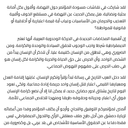
لقد شاركت في نقاشات مسودة المؤتمر حول النهضة، وأقول بكل أمانة
بحثية ونضالية، هل يمكن الحديث عن النهضة في مستنقع الخوف وأقبية
التعذيب والحرمان من الأساسيات وغياب أية قيمة اعتبارية أو أخلاقية أو
قانونية للمواطنة؟
إن أهمية المخاضات الجديدة في الحركة الوحدوية العربية، أنها تعتبر
الديمقراطية شرطا واجب الوجوب لتحقق السيادة والوحدة والكرامة. ومن
الضروري وهي تنطلق من الإنسان كقيمة عليا، أن تتذكر أن الإنسان يبدأ من
الشخص الواحد، وأن الحرص على حق الحياة والحرية والكرامة لكل إنسان هو
في صلب الحرص على مفهوم النهوض الجماعي.
لقد دخل العرب التاريخ في رسالة تبدأ بإقرأ وتكرم الإنسان، غايتها إقامة العدل
ومعيارها القيمي اعتبار قتل إنسان واحد جريمة إبادة جماعية. ولكي نعود
اليوم لتاريخ يشتاق لدور حضاري جديد، لا يمكن لنا إلا أن نضع كرامة الإنسان
فوق أي اعتبار، وحرياته وحقوقه طريقا ومنهجا للخلاص الجماعي للأمة.
أتمنى لمؤتمركم التوفيق والنجاح، وأرجو أن يكلف المؤتمر وفدا من أعضائه
لزيارة دمشق من أجل طرح ملف معتقلي الرأي والتحول الديمقراطي، ليس
فقط دفاعا عن الحقوق الأساسية للأشخاص في بلد عربي، بل وكضرورة من