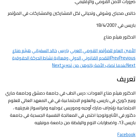
ضرورات الأمن القومي والإقليمي.
خالص محبتي وشوقي وتحياتي لكل المشاركين والمشاركات في المؤتمر
باريس في 18/4/2007
الدكتور هيثم مناع
الأمين العام للمؤتمر القومي العربي
باريس
خالد السفياني
هيثم مناع
Previous
Prev
التقدم القانوني الدولي وفعالية نشاط الحركة الحقوقية
Next
عندما تصاب الأمة بالوهن من تصريح
Next
تعريف
الدكتور هيثم مناع العودات: درس الطب في جامعة دمشق وجامعة ماري
وبيير كوري في باريس، والعلوم الاجتماعية في في المعهد العالي للعلوم
الاجتماعية بإشراف مارك أوجيه وموريس غودلييه وفرانسواز هيريتييه ،
دكتور في الأنتربولوجيا اختص في المعالجة النفسية الجسدية في جامعة
باريس 13، واضطرابات النوم واليقظة من جامعة مونبلييه
Facebook