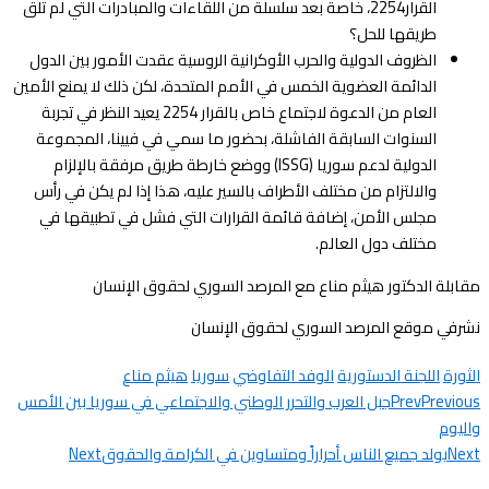
القرار2254، خاصة بعد سلسلة من اللقاءات والمبادرات التي لم تلق
طريقها للحل؟
الظروف الدولية والحرب الأوكرانية الروسية عقدت الأمور بين الدول
الدائمة العضوية الخمس في الأمم المتحدة، لكن ذلك لا يمنع الأمين
العام من الدعوة لاجتماع خاص بالقرار 2254 يعيد النظر في تجربة
السنوات السابقة الفاشلة، بحضور ما سمي في فيينا، المجموعة
الدولية لدعم سوريا (ISSG) ووضع خارطة طريق مرفقة بالإلزام
والالتزام من مختلف الأطراف بالسير عليه، هذا إذا لم يكن في رأس
مجلس الأمن، إضافة قائمة القرارات التي فشل في تطبيقها في
مختلف دول العالم.
مقابلة الدكتور هيثم مناع مع المرصد السوري لحقوق الإنسان
نشرفي موقع المرصد السوري لحقوق الإنسان
الثورة
اللجنة الدستورية
الوفد التفاوضي
سوريا
هيثم مناع
Previous
Prev
جبل العرب والتحرر الوطني والاجتماعي في سوريا بين الأمس
واليوم
Next
يولد جميع الناس أحراراً ومتساوين في الكرامة والحقوق
Next