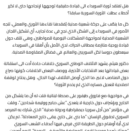
هل تفتقد ثورة السويداء الى قيادة حقيقية توجهها لإنجاحها حتى لا تكرر
أخطاء عطلت الثورة السورية سابقا؟
كل ما ينصّب على حركة شعبية مدنية يُفقدها نقاءها الثوري والعملي، تتجه
الأمور في السويداء إلى الشكل الذي نجح في عدة تجارب، أي تشكيل اللجان
الشعبية المدنية لمواجهة المشكلات اليومية للمواطنين، وهي تلتف حول
قيادة روحية ملتزمة بمطالب الحراك، لدي الأمل بأن أهلنا في السويداء
سيعطون دروسا لكل السوريين والعالم، في فضائل المقاومة المدنية.
دكتور هيثم، يشهد الائتلاف الوطني السوري خلافات حادة أدت الى استقالة
بعض قياداتها بعد الانتخابات الأخيرة، ووصف البعض الخلافات كونها صراع
حول المناصب لاغير، ما الذي أوصل الائتلاف لهذا الحال، وهل يحتاج لوقفة
اصلاحية لتعديل مساره الذي لم يخدم الثورة؟
في مواجهة مع فاروق طيفور على محطة لبنانية قلت له أن ما يتشكل من
الخارج وبإشراف دول خارجية لا يتعدى “عش دبابير ووليمة شحادين”، وقلت
في مؤتمر “من أجل سوريا ديمقراطية ودولة مدنية” الذي شارك به المرصد
السوري لحقوق الإنسان: “ما بني على خارج، يبقى خارج المعادلة”. لم يكن
لدي أية أوهام حول الطريقة التي فرض فيها أعدقاء الشعب السوري
“ممثلا شرعيا ووحيدا لقوى المعارضة والثورة في الدوحة”. اليوم أصبحت