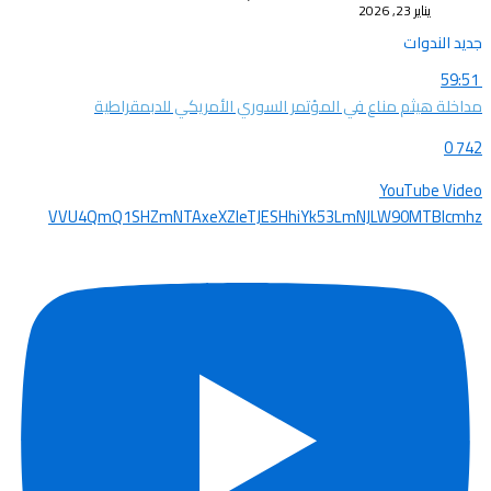
يناير 23, 2026
جديد الندوات
59:51
مداخلة هيثم مناع في المؤتمر السوري الأمريكي للدبمقراطية
0
742
YouTube Video
VVU4QmQ1SHZmNTAxeXZleTJESHhiYk53LmNJLW90MTBIcmhz