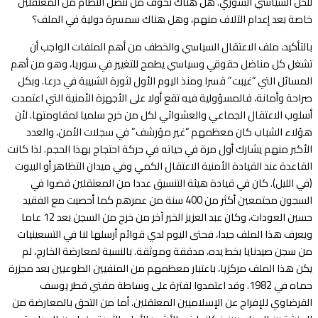
للحل السياسي السوري. هل هناك تخوف من تنصل النظام من المعتقلين
خاصة بعد إعدام الآلاف منهم، وهل هناك سمسرة دولية في الملف؟
بالتأكيد، ملف الاعتقال السياسي والخطف من أهم الملفات الواجب أن
تشغل كل مناضل حقوقي وسياسي يطمح للتغيير في سوريا، وهو من أهم
المسائل التي “غيبت” قسرا ومنذ اليوم الأول لثورة الشبيبة في درعا. وبكل
صراحة وأمانة، فالمسؤولية فيه تقع أولا على الأجهزة الأمنية التي اعتمدت
أسلوب الاعتقال الجماعي والعشوائي لكل من خرج سلميا لمقاومتها. لأن
هؤلاء الشباب كان معظمهم “غير مؤرشف” في سجلات الأمن، والعدد
الأكبر منهم يشارك أول مرة في حياته في حركة احتجاج بهذا الحجم. لذا كانت
القاعدة عند القيادة الأمنية الاعتقال الكمي وفي ميدان التظاهر أو البيوت
(في الليل). كان في قيادة هيئة التنسيق عددا من المعتقلين قضوا في
السجون مجتمعين أكثر من 400 سنة من عمرهم كما أحصيت مع الفقيد
حسين العودات، وكان عبد العزيز الخير آخر من خرج من السجن بعد 12 عاما
ويعرف هذا الملف جيدا، فحتى اليوم لدي قوائم أرسلها لنا في التسعينيات
من سجن صيدنايا بخط يده، مدققة وموثقة. بالنسبة لمعارضة الخارج، لم
يكن هذا الملف مركزيا، باعتبار معظمهم من المنفيين الطوعيين بعد مجزرة
حماه في 1982. وقد اعتمدوا لفترة على وساطة مفتي قطر يوسف
القرضاوي للإفراج عن الإسلاميين المعتقلين. أما من التحق بالمعارضة من