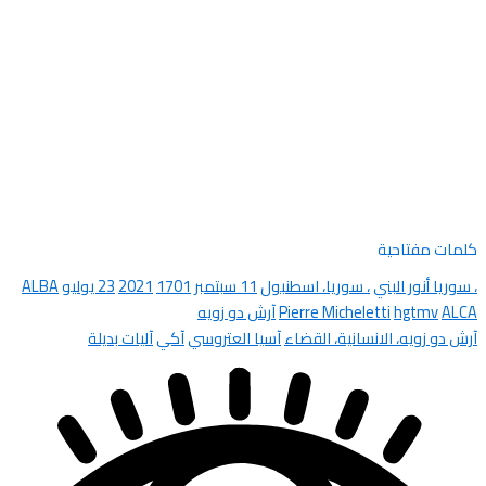
كلمات مفتاحية
، سوريا أنور البني
، سوريا، اسطنبول
11 سبتمبر
1701
2021
23 يوليو
ALBA
ALCA
hgtmv
Pierre Micheletti
آرش دو زويه
آرش دو زويه، الانسانية، القضاء
آسيا العتروسي
آكي
آليات بديلة