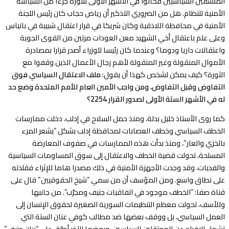
المنشقين السياسيين فكانوا في الأشهر الأولى للثورة جزءا من السياسة
الأمنية للنظام. هل من الضروري التذكير أن رياض حجاب كان رئيس اللجنة
الأمنية في محافظة اللاذقية وكان شريكا في قرار اعتقال شبيبة في بانياس
وعلى علم باعتقال أخي الشهيد معن العودات مرتين من القوى الجوية
واعتقالات داريا ودوما؟ وعندما كان رئيسا للوزراء أصدر قرارا بمصادرة
الأموال المنقولة وغير المنقولة لأهم رجال الأعمال الذين وقفوا مع
الثورة؟ كيف يمكن لشخص كهذا أن يقول:
ملف الاعتقال السياسي فوق
التفاوض وقبل التفاوض، ومن واجب الأمين العام للأمم المتحدة وضع حد
له في الأشهر الستة الأولى لصدور القرار 2254؟
كما روى الأستاذ خليل بدلة، ومنذ حمل السلاح في إدلب، دخلت ممارسات
الخطف السياسي وخطف العصابات لمحافظة إدلب بشكل “يشعر المرء
بالخزي والعار”، ومنذ بدأت هذه الممارسات في صفوف المعارضة
المسلحة، تحولت قضية الخطف والاعتقال إلى سوق المساومات السياسية
والفديات، وقد وجدت الأجهزة الأمنية في ذلك مصدرا هاما للإثراء فقلدته
على نطاق واسع. ومن المؤسف أن من سمي “شيخ الحقوقيين” قال على
قناة صفا: “الخطف موجود في اتفاقيات جنيف ومجرّب”. من جانبها
وللأسف، تحولت معظم التنظيمات السورية الصغيرة لحقوق الإنسان إلى
العمل السياسي، بل ووقف بعضها ضد مطالب كوفي عنان الستة التي
تشمل الإفراج عن المعتقلين السياسين، وبعضها الآخر أطلق على “بيان جنيف”