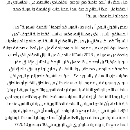
هل يمكن أن تنجح خاصة مع الوضع الاقتصادي والاجتماعي المأساوي في
الضغط على هذا النظام خاصة بعد المصالحات الإقليمية والعربية معه
وعودته للجامعة العربية؟
يمكن القول اليوم، أن ثوار جبل العرب قد أخرجوا “القضية السورية” من
المستنقع الآسن الذي وصلنا إليه، وكسرت ليس فقط حالة الخوف “من
الأسوأ” كما كان يقال، بل من كل الأوضاع البائسة التي صنعها تجار وأمراء
وسماسرة الحروب في عموم البلاد. وبصراحة أقول، هل تحدثت صحيفة دولية
واحدة عن سوريا في 2023 باستثناء الحديث عن الزلزال المؤلم الذي أصاب
سوريا وتركيا؟ بل أبعد من ذلك: هل كان بالإمكان احتلال وإغلاق مقر
حكومة عبد الرحمن مصطفى والائتلاف في مارع لو لم يسبق ذلك إغلاق
مقرات حزب البعث في السويداء؟… هؤلاء الشبيبة عنصر إلهام اليوم لكل
سوري وسورية في عموم البلاد، سواء كان في مناطق النظام أو مناطق
سلطات الأمر الواقع الثلاثة. بالنسبة لإعادة التدوير والتلميع العربية، لم يكن
لدينا يوما القناعة بأن إغلاق السفارات سيسقط النظام، وكذلك لا يوجد لدي
ذرة قناعة، بأن فتحها سيبقي السلطة الدكتاتورية على رقاب الناس. عندما
تحرّك الشبيبة في درعا، لم يضع شابا واحدا في رأسه أن في دمشق فوق
المئة سفارة من مختلف دول العالم، أو أن أسماء وبشار الأسد كانا يتناولان
الغداء مع كارلا ونقولا ساركوزي في الإليزيه في 10 ديسمبر 2010؟؟