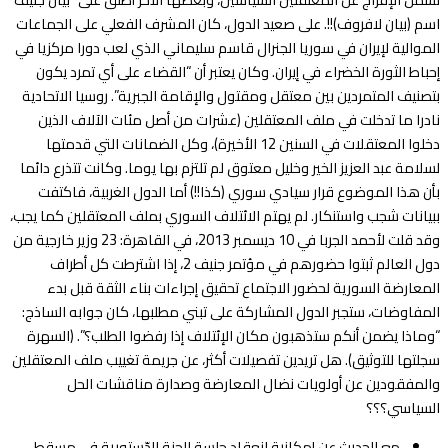
اسم (بيان لافروف)!!. على صعيد الدول، كان المشرف الفعلي على الجماعات
الموالية لإيران في سوريا الجنرال قاسم سليماني الذي لعب دورا مركزيا في
إحباط الثورة الخضراء في إيران. وكان يعتبر أن “القضاء على أي تمرد يكون
بتصنيف المتمردين بين معتقل ومقتول والإقامة الجبرية”. روسيا الاتحادية
نادرا ما تدخلت في ملف المعتقلين (عشرات من أصل مئات الآلاف الذين
دخلوا المعتقلات في السنين 12 الأخيرة)، وكل الضمانات التي قدمتها
لسلامة عبد العزيز الخير وخليل معتوق لم تلتزم بها يوما. وكانت تتذرع دائما
بأن هذا الموضوع قرار سيادي سوري (كذا!!) أما الدول الغربية، فاكتفت
ببيانات شجب واستنكار. لم يهتم الائتلاف السوري بملف المعتقلين كما يجب،
وقد قلت لأحمد الجربا في 10 ديسمبر 2013، في القاهرة: 23 وزير خارجية من
دول العالم ثبتوا حضورهم في مؤتمر جنيف 2، إذا اشترطت كل أطراف
المعارضة السورية لحضور الاجتماع تحقيق إجراءات بناء الثقة قبل بدء
المفاوضات، ستجبر الدول المشاركة على تبني مطلبها، كان جوابه الساذج:
“وماذا يضمن أنكم ستذهبون مكان الإئتلاف إذا رفضوا الطلب؟”. (السهرة
سجلتها للتوثيق). هل تريدين تفصيلات أكثر، عن جريمة تغييب ملف المعتقلين
والمفقودين عن أولويات نضال المعارضة وصدارة مناقشات الحل
السياسي؟؟؟
مع الحديث عن إمكانية انعقاد جلسة للجنة الدّستورية في مسقط،