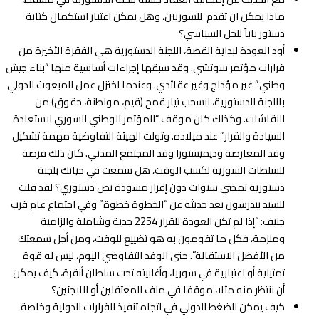
ماذا يمكن ان تقدم للسوريين، وهل يمكن اعتبار استكمال كتابة
دستور باباً للحل السياسي؟
أود العودة لبداية القصة، اللجنة الدستورية هي الفقرة الأخيرة من
قرارات مؤتمر سوتشي. وقد سبقها إجراءات أساسية منها “بناء جيش
وطني” غير مؤدلج وغير عقائدي. وعندما اختزل عمل المبعوث الدولي
باللجنة الدستورية، انسحب تيار قمح (قيم، مواطنة، حقوق) من
النقاشات. وكذلك كان موقف “المؤتمر الوطني السوري لاستعادة
السيادة والقرار” عند ميلاده. وتولت الهيئة التفاوضية مهمة تشكيل
وفد المعارضة وديميستورا وفد المجتمع المدني. كان ذلك فرصة
للسلطات السورية لكسب الوقت، هل سمعت في حياتك بلجنة
دستورية تمضي سنوات دون إقرار مسودة نص دستوري؟ لقد قلت
للسيد بيدرسون بعد حديثه عن “الخطوة خطوة” وفي اجتماع عام قرب
جنيف: “إذا لم تكن العودة للقرار 2254 جدية وشاملة والزامية
وملزمة، فكل ما تقومون به هو تضييع للوقت، ومن أجل سمعتك
من الأفضل الاستقالة”. حتى الوفد التفاوضي اليوم، ليس له قوة
تمثيلية أو اعتبارية في سوريا، وأغلبيته تحت سلطان أنقرة، كيف يمكن
أن ننتظر منه مثلا، موقفا في ملف المعتقلين أو اللاجئين؟
كيف يمكن الضغط الدولي في اتجاه تنفيذ القرارات الدولية وخاصة