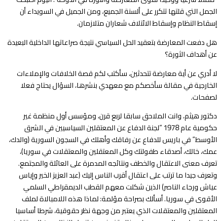
الجمل التي قلتها تتكرر على ألسنة الجميع، ومن الجميل في السويداء أن
إسقاط النظام وإسقاط الائتلاف شعاران متلازمان.
هل دفعت المعارضة بتعقيد الحل السياسي نتيجة صراعاتها الداخلية البعيدة
عن أهداف الثورة؟
لا أدري عن أية معارضة تتحدثين، سأكتب لكم قصة الخلافات والإملاءات
الخارجية في مقالة سأخصكم مع معهدي بنشرها، السؤال يحتاج فعلا
لصفحات.
دكتور هيثم، وانت الملاحق سابقا لربع قرن، ومؤسس أول منظمة غير
حكومية عام 1978 “لجنة الدفاع عن المعتقلين السياسيين في الشرق
الأوسط” في باريس للدفاع عن رفاقك وأهلك في السجون السورية (والدك،
عمك، خالك، أصدقاء طفولتك وكل المعتقلين والمعتقلات في سوريا)،
تعرف معنى الاعتقال والخطف ونتائجه المدمرة على العائلة والمجتمع.
وتعرف جيدا ما ترتب على اعتقال أقرب الناس إليك (عبد العزيز الخير وإياس
عياش ورجاء الناصر) الذين شكلت معهم القطب الديمقراطي السلمي
الأقوى في سوريا. أسألك بصراحة مؤلمة: لماذا هذه اللامبالاة لملف
المعتقلين والمعتقلات الذي يعتبر من وجهة نظر حقوقية، شرطا أساسيا