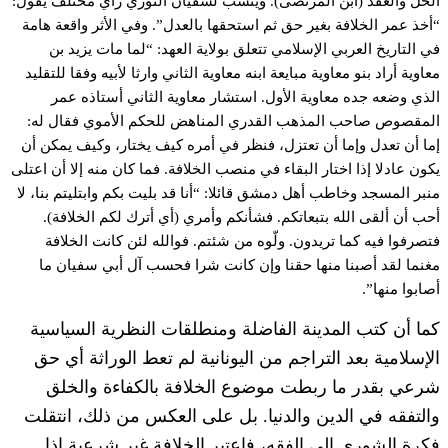
الحل والعقد (ابن المرتضى). وينسب لسفيان الثوري رأي مختلف يقول:
“أخذ عمر الخلافة بغير حق ثم استحقها بالعدل”. وفي الأثر واقعة هامة
في التاريخ العربي الإسلامي تتعلق بولاية العهد: “لما مات يزيد بن
معاوية أراد بنو معاوية مبايعة ابنه معاوية الثاني وارثا لأبيه وفقا للتقليد
الذي وضعه جده معاوية الأول. استشار معاوية الثاني أستاذه عمر
المقصوص صاحب المذهب القدري المناهض للحكم الأموي فقال له:
إما أن تعدل وإما أن تعتزل، فنظر في أمره كيف يختار، وكيف يمكن أن
يكون عادلا إذا اختار البقاء في منصب الخلافة. فما كان منه إلا أن اعتلى
منبر المسجد وخاطب أهل دمشق قائلا: “أنا قد بليت بكم وابتليتم بنا، لا
أحب أن ألقى الله بتبعاتكم. فشأنكم وأمري (أي أترك لكم الخلافة).
فتصرفوا فيه كما تريدون. ولّوه من شئتم. فوالله لئن كانت الخلافة
مغنما لقد أصبنا منها حقنا وإن كانت شرا فحسب آل أبي سفيان ما
أصابوا منها”.
كما أن كتب المدينة الفاضلة ومنطلقات النظرية السياسية
الإسلامية بعد التراجم من اليونانية لم تعط الوراثة أي حق
شرعي بقدر ما ربطت موضوع الخلافة بالكفاءة والخلق
والتفقه في الدين والدنيا. بل على العكس من ذلك، انتقلت
فكرة الشورى إلى الفقه، فاعتبر الخلافة غير شرعية إذا