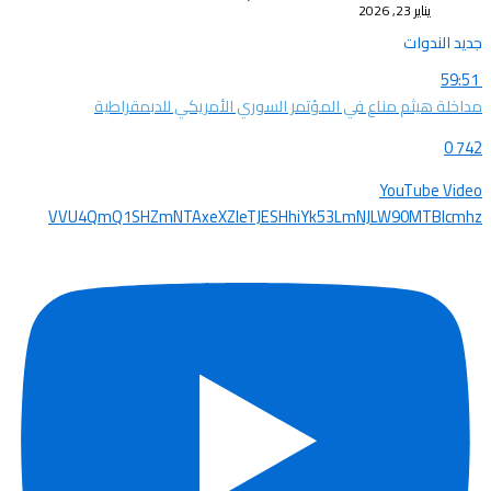
يناير 23, 2026
جديد الندوات
59:51
مداخلة هيثم مناع في المؤتمر السوري الأمريكي للدبمقراطية
0
742
YouTube Video
VVU4QmQ1SHZmNTAxeXZleTJESHhiYk53LmNJLW90MTBIcmhz