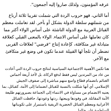
عرفه المؤمنون، ولذلك صاروا إليه أجمعون”.
أما الثاني، فهو حروب الردة التي شملت تقريبا ثلاثة أرباع
من شملتهم سلطة الدولة بشكل أو بآخر. لقد تعاملت معظم
القبائل العربية مع الدولة الناشئة على أساس الولاء أكثر مما
كان تعاملها على أساس الانتماء. الولاء بالمعنى القبلي كعلاقة
متبادلة غير متكافئة، كإعادة إنتاج “فرضي” لعلاقات القربى
تضطر أن تلجأ لها القبيلة عندما تكون في وضع غير متكافئ
مع الآخر.
هنا تكمن الأهمية الاجتماعية السياسية لنتائج حروب الردة التي أعادت
من عاد من المرتدين ليس فقط لدفع الزكاة، بل لأخذ أربعة أخماس
الغنائم بانضمام قطاع واسع منهم مباشرة إلى صفوف الجيش
الإسلامي. أي أنها شكلت بالنسبة للقبائل انضماما إلى الأمة، كقبائل، بما
يعنيه الانضمام من مساواة في الانتماء إلى الجماعة بصيرورتهم طليعة
الأمة المقاتلة. في وفودها وبيعتها، ردتها وعودتها، حافظت القبائل
الأعرابية ومعظم القبائل الحضرية الريفية باستمرار على تكويناتها
السلطوية على حالها.