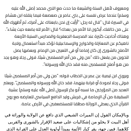
ومعروف لأهل السنة والشيعة ما حدث مع النبي محمد (صلى الله عليه
وسلم) عندما عرض نفسه على بني عامر بن صعصعة فيما ينقله ابن هشام
في السيرة قال: “قال له رجل: “أرأيت إن نحن بايعناك على أمرك، ثم أظهرك الله
على من خالفك، أيكون لنا الأمر من بعدك؟ قال: الأمر لله يضعه حيث يشاء”.
وهناك أحاديث كثيرة عند المدرسة الجعفرية والمدارس السنية الأربعة
ناهيكم عن المعتزلة والخوارج والإسماعيلية تؤكد مبدأ استعمال ولاية
الأصلح بالشورى إن كان إماما أو في التعيين من الإمام. وبعضها يصل
لتخوين من يفعل ذلك “من ولي من أمر المسلمين شيئا، فولى رجلا وهو يجد
من هو أصلح للمسلمين منه فقد خان الله ورسوله”.
ويروي ابن تيمية عن عمر بن الخطاب قوله: “من ولي من أمر المسلمين شيئا
فولى رجلا لمودة أو قرابة بينهما، فقد خان الله ورسوله والمسلمين”. ويعتبر
العديد من المؤرخين ما نسبه أبو بكر للرسول (صلى الله عليه وسلم) عشية
السقيفة من أن الإمامة في قريش وليد الدافع السياسي لتعارضه مع روح
القرآن الذي يعطي الوراثة مطلقا للمستضعفين في الأرض عامة.
وبالإمكان القول إن الميراث الشيعي الذي دافع عن الولاية والوراثة في
أهل البيت لا يخلو من إشكاليات على صعيد الإقرار بالشورى والقربى
كلاهما. فمن جهة، يقر كبار الأئمة بمبدأ أولوية العدل على القرابة الذي