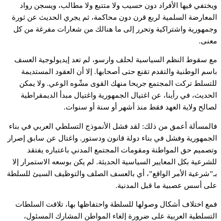
ويختفي فيها الأفراد دون حسيب ولا متتبع ولا مطالب، ويسجن رواد
المعارضة السلمية لربع قرن دون محاكمة، ثم يجري الحديث عن ثورة
وجمهورية واشتراكية وتحرر إلى ما هنالك من شعارات مفرغة من كل
معنى.
مع سقوط النظم السياسية لحلف وارسو، لم تعد إيديولوجية العسف
باسم الوطنية والتقدم تقنع حتى أصحابها. إلا أن العقود المستديمة
للتسلط تركت المجتمع جريحا منهك القوى مشّوه الوعي. ولا يمكن
الحديث، في رأينا، عن اغتيال الجمهورية واغتيال مبدأ الديمقراطية
لصالح ولاية العهد فقط منذ أشهر أو سنة أو سنوات.
فالمسألة أعمق من ذلك: لقد فشل الأنموذج التسلطي العربي في بناء
الجمهورية وفشل في بناء دولة قانون ودستور. واغتال عن سابق إصرار
وتصميم حق المواطنة ومقومات المجتمع المدني باعتباره يفتقد
للشرعية بكل المعايير السياسية الحديثة. لم يكن بوسعه الاستمرار إلا
بـ”شرعية الأمر الواقع”، أي بالعسف الصلف والتوظيف السيئ للسلطة
على أسس عصبية ما قبل المدنية.
فمع اختلاف أشكال وصولها للسلطة واحتفاظها بها، تلاقت السلطات
التسلطية العربية على ضرورة إلغاء المواطن المشارك المسئول،