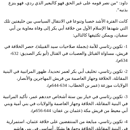
داود: “من نصر قومه على غير الحق فهو كالبعير الذي ردي، فهو ينزع
بذنبه”.
كانت الفترة الأشد خصبا وتنوعا في الانتقال السياسي بين خليفتين تلك
التي شهدها الإسلام الأول من خلافة أبي بكر إلى وفاة معاوية بن أبي
سفيان، ويمكن تكثيفها كالتالي:
1- تكوين رئاسي للأمة (بجملة صلاحيات سيد القبيلة)، حصر الخلافة في
قريش، مساواة القبائل والعصبات في القتال (أبو بكر الصديق: 632-
634م).
2- تكوين رئاسي، تخليف أبي بكر لعمر تحديدا، ظهور المراتبية في البنية
المقاتلة، الخلافة وجهاز العاصمة من قريش المهاجرين والأنصار،
الولايات موزعة (عمر بن الخطاب: 634-644م).
3- تكوين رئاسي في خيار بين ستة أشخاص حددهم عمر، تأكيد المراتبية
في البنية المقاتلة، الخلافة وجهاز العاصمة والولايات في بني أمية وبني
أبي معيط من قريش مكة (عثمان بن عفان: 644-656م).
4- تكوين رئاسي، مبايعة من المنتفضين على خلافة عثمان، استمرارية
في البنية المقاتلة، الخلافة وجهازها بشكل أساسي في بني هاشم