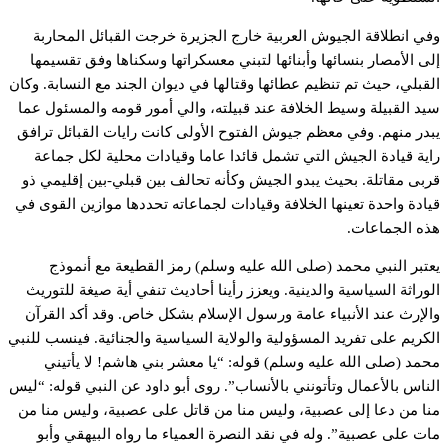
وفي انطلاقة الجيوش العربية خارج الجزيرة خرجت القبائل المحاربة
إلى الأمصار بنسائها وأبنائها لتبني معسكراتها وسكناها وفق تقسيمها
القبلي، حيث تم تنظيم عطائها وقتالها في ديوان الجند مع النسابة. وكان
سيد القبيلة وسيط الخلافة عند قبيلته، والي أمور قومه والمسئول عما
يبدر منهم. وفي معظم جيوش الفتوح الأولى كانت رايات القبائل ترافق
راية قيادة الجيش التي تشمل قائدا عاما وقيادات محلية لكل جماعة
قربى مقاتلة. بحيث يبدو الجيش وكأنه تحالف بين قبلي-بين إقليمي ذو
قيادة واحدة تعينها الخلافة وقيادات لجماعاته تحددها موازين القوى في
هذه الجماعات.
يعتبر النبي محمد (صلى الله عليه وسلم) رمز القطيعة مع أنموذج
الوراثة السياسية والدينية. ويعزز رأينا أحاديث تنفي أية صيغة للتوريث
والإرث عند الأنبياء عامة ورسول الإسلام بشكل خاص. وقد أكد القرآن
الكريم على تفريد المسؤولية والولاية السياسية والجنائية. فينسب للنبي
محمد (صلى الله عليه وسلم) قوله: “يا معشر بني هاشم! لا يأتيني
الناس بالأعمال وتأتونني بالأنساب”. روى أبو داود عن النبي قوله: “ليس
منا من دعا إلى عصبية، وليس منا من قاتل على عصبية، وليس منا من
مات على عصبية”. وله في نقد النصرة العمياء ما رواه البيهقي وأبو