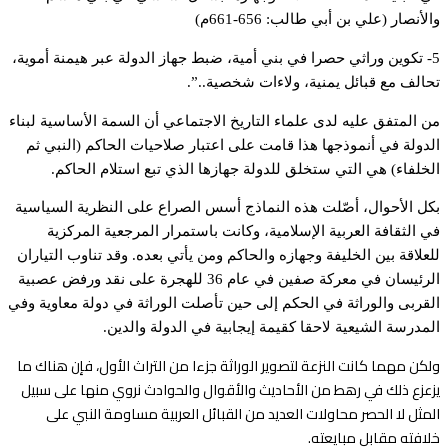
والأنصار (علي بن أبي طالب: 656-661م)
5- تكوين وراثي حصرا في بني أمية، ضبط جهاز الدولة عبر هيمنة أموية،
تحالف مع قبائل يمنية، ولاءات شخصية..”.
من المتفق عليه لدى علماء التاريخ الاجتماعي أن السمة الأساسية لبناء
الدولة في أنموذجها هذا قامت على اعتبار صلاحيات الحاكم (النبي ثم
الخلفاء) هي التي ستخلق للدولة جهازها الذي تبع استلام الحاكم.
بكل الأحوال، أصّلت هذه النماذج أسس الصراع على النظرية السياسية
في الثقافة العربية الإسلامية، وكانت باستمرار المرجعية المركزية
للعلاقة بين الخليفة وجهازه والحاكم ومن يأتي بعده. وقد تناوب التياران
الرئيسان في معركة صفين في عام 36 للهجرة على نقد ورفض عصبية
القربى والوراثة في الحكم إلى حين تأصلت الوراثة في دولة معاوية وفي
المدرسة الشيعية لاحقا كقيمة إيجابية في الدولة والدين.
ولكن مهما كانت النزعة لتصوير الوراثة جزءا من التراث الأول، فإن هناك ما
يزعزع ذلك في رهط من الأحاديث والأقوال والحوادث نروي منها على سبيل
المثل لا الحصر محاولات العديد من القبائل العربية مساومة النبي على
خلافته مقابل مبايعته.