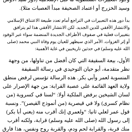
وسيد الخزرج أو اعتماد الصحيفة مبدأ العصبات مثلا).
بدأ دور هذه التعبيرات في التراجع أمام تعدد طبيعة الاعتناق الإسلامي
والانتشار الأفقي للدين الجديد. لكن الانتشار الأفقي هذا لم يترافق
بتغييرات فعلية في صفوف الأطراف الجديدة المنضمة سواء عبر الوفود
أو إثر الغزوات. الأمر الذي سيظهر للعيان يوم وفاة النبي محمد (صلى
الله عليه وسلم) في حدثين تاريخيين في غاية الأهمية:
الأول، بيعة السقيفة التي كان أفضل من تناولها، من وجهة
نظر متقدمة، أبو حيان التوحيدي في رسالة السقيفة
المنسوبة لعمر وأبي بكر. هذه الرسالة تؤسس لرفض منطق
ولاية العهد القائمة على عصبة القرابة: من جهة الإصرار على
لسان الشيخين برفض الملكية أولا: “لسنا في كسروية (من
نظام كسرى) ولا في قيصرية (من أنموذج القيصر)”. ونسبة
قول عمر لعلي ثانيا: “ولعمري إنك أقرب منه (يعني أبا بكر)
إلى رسول الله (صلى الله عليه وسلم) قرابة، ولكنه أقرب
منك قربة، والقرابة لحم ودم، والقربة روح ونفس، هذا فارق