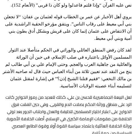
نص عليه القرآن “وإذا قلتم فاعدلوا ولو كان ذا قربى” (الأنعام 152).
يروي أهل الأخبار عن عمر بن الخطاب قوله لعثمان بن عفان: “لا تجعلن
بني أبي معيط على رقاب الناس”. ويتفق مؤرخو الحقبة الراشدية على
أن الانتفاض على عثمان إنما كان على قريش وبشكل أدق بطون بني
أمية وبني أبي معيط.
لقد كان رفض المنطق العائلي والوراثي في الحكم متأصلا عند الثوار
المسلمين الأوائل باعتباره في صلب الإسلام، في حين أن الوراثة
والعائلية من جاهلية العرب والعجم. وحتى الإمام علي بن أبي طالب لم
ينج من النقد عند تعيين ثلاثة من أبناء العباس حيث قال له صاحبه الأشتر
بن مالك النخعي: “ففيم قتلنا الشيخ إذن؟” في إشارة لمقتل عثمان
لتسليمه أبناء عصبته الولايات الأساسية.
لعل البيعة الجماهيرية للحسن بن علي، كذلك للعديد من رموز الخوارج كانت
الرد على منطق وراثة الحكم بصلات الدم والقربى. وفي حين اتفقت فرق
الخوارج على اعتبار اختيار المسلمين للخليفة والعدل واجتناب الجور بعد تولي
الخلافة من مقومات الإمامة الكبرى في الإسلام، أصلت الخلافة الأموية
وراثة الخلافة العائلية باعتماد سياسة القوة أولا وقوة الطابع العصبي
للسياسة من جهة ثانية.