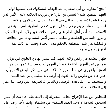
“نجح” معاوية بن أبي سفيان، بعد الوفاة المشكوك في أسبابها لولي
العهد المتفق عليه (الحسن بن علي) في توريث الخلافة لابنه. الأمر الذي
زرع قواعد الاستبداد الوراثي في التاريخ العربي الإسلامي. ولكنه،
لحسن الحظ، لم ينجح في إدخال التوريث في النظرية السياسية في
الإسلام. لهذا أصر أهل العلم على رفض الخلافة عبر ولاية العهد الملكية،
وميزوا دائما بين الخليفة والملك، باعتبار أكثر المشابهات بين الخلافة
والملكية هي تلك المتعلقة بالحكم مدى الحياة وفيما عدا ذلك ثمة
افتراق كامل بينهما.
ظهر التشدد في رفض ولاية العهد، كما يشير الهادي العلوي في تولي
عمر بن عبد العزيز الخلافة. فبعض الفرق أيدت سياسة عمر بعد أن
اتضح أنها تجري في خط مغاير لأسلافه، في حين ذكر البعض الآخر بأن
عمر جاء عن طريق ولاية العهد، إذ أوصى به سليمان بن عبد الملك
واستخلف بناء على هذه الوصية. وبالتالي فالطريقة التي وصل بها عمر
إلى الخلافة باطلة.
للتخلص من هذا الإحراج لجأت المعتزلة إلى المغالطة، فادعت أن عمر
استحق الخلافة لا لأجل العقد المتقدم من سليمان وإنما لأجل رضا أهل