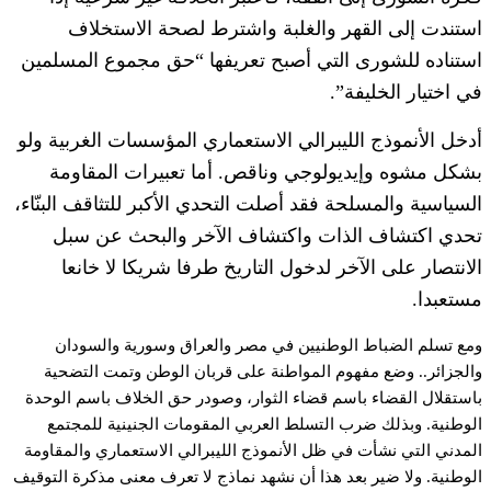
استندت إلى القهر والغلبة واشترط لصحة الاستخلاف
استناده للشورى التي أصبح تعريفها “حق مجموع المسلمين
في اختيار الخليفة”.
أدخل الأنموذج الليبرالي الاستعماري المؤسسات الغربية ولو
بشكل مشوه وإيديولوجي وناقص. أما تعبيرات المقاومة
السياسية والمسلحة فقد أصلت التحدي الأكبر للتثاقف البنّاء،
تحدي اكتشاف الذات واكتشاف الآخر والبحث عن سبل
الانتصار على الآخر لدخول التاريخ طرفا شريكا لا خانعا
مستعبدا.
ومع تسلم الضباط الوطنيين في مصر والعراق وسورية والسودان
والجزائر.. وضع مفهوم المواطنة على قربان الوطن وتمت التضحية
باستقلال القضاء باسم قضاء الثوار، وصودر حق الخلاف باسم الوحدة
الوطنية. وبذلك ضرب التسلط العربي المقومات الجنينية للمجتمع
المدني التي نشأت في ظل الأنموذج الليبرالي الاستعماري والمقاومة
الوطنية. ولا ضير بعد هذا أن نشهد نماذج لا تعرف معنى مذكرة التوقيف