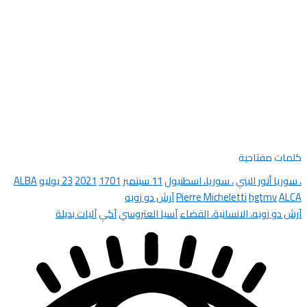
كلمات مفتاحية
، سوريا أنور البني
، سوريا، اسطنبول
11 سبتمبر
1701
2021
23 يوليو
ALBA
ALCA
hgtmv
Pierre Micheletti
آرش دو زويه
آرش دو زويه، الانسانية، القضاء
آسيا العتروسي
آكي
آليات بديلة