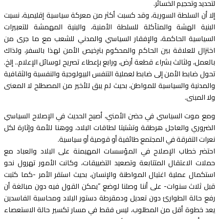
لتحديد وتحجيم الخسائر.
إلا أن السلطة السورية، وقد كسبت أكثر من معركة سياسية إقليمية، نسيت
البنية الهشة والمتآكلة للسلطة الأمنية، والبنية المهمشة للتعبيرات
السياسية الحاكمة، والإفقار السياسي والمدني للشعب مع ما جرى من
اختزال للعلاقة بين الحاكم والمحكوم بترخيص الأمن لهذا بالسفر، ولذاك
بالعمل، ولثالث بشراء قطعة أرض، ورابع بإعطاء تصريح لوسائل الإعلام.. إلخ.
تحول ضابط الأمن إلى ضابط لعملية التنفس البيولوجية والنفسية والثقافية
والمدنية والسياسية للمواطن، بحيث لم يبق للأخير من المصطلح لا المعنى
ولا المبنى.
ومع موت السياسي في حضن الأمني، أصبح الحديث في الإصلاح السياسي
الضروري والعاجل هرطقة وتشتيتا لطاقات البلاد، ووهنا للأمة وإثارة لكل
نعرات التفرقة في المجتمع طائفية أو قومية أو سياسية.
احتضر خطاب الإصلاح في المؤسسات المهيمنة على البلاد والعباد مع
حملات الاعتقال المتتابعة وتصعيد التضييقات، وكانت الأمور تهرول نحو
استكمال عملية اغتيال المواطنة والإنسان، بحيث استقر الأمر -كما كتبت
قبل ثلاث سنوات- على أننا وصلنا لوضع “يمكن القول فيه دون مبالغة أن
رفع حالة الطوارئ دون تعديل ودمقرطة دستور البلاد ومحاسبة الفاسدين
يعد خطوة أقل من المطلوب، ليس فقط في مسار تكسير حالة الاستعصاء