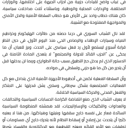
في غياب واضح لقيادات حزبية من أحزاب الجبهة على اختلافها، والوزارات
المختلفة، والإدارات المحلية والوطنية. وباستثناء ثلاث مداخلات سياسية،
كان هناك خطاب واحد على الأرض هو خطاب السلطة الأمنية والحل الأمني
والمواجهة المفتوحة مع الشبيبة.
لقد نال الشباب السوري في درعا حصته من طائرات الهليكوبتر وخراطيم
المياه وسيارات الإطفاء والرصاص الحي منذ اليوم الأول، في حين انتظر
قرابة أسبوع ليستمع لأول رد فعل سياسي على الحدث. وبرز للعيان، أن ما
يحكى عن “الحزب القائد للدولة والمجتمع” لا يتعدى المادة الثامنة في
الدستور الذي لم يدخل حيز التطبيق بسبب حالة الطوارئ، وربما لن يدخلها قبل
أن يتحرر من كل ما هو حزبي وتسلطي في مواده.
وأن السلطة الفعلية تكمن في أخطبوط الأجهزة الأمنية الذي يتداخل مع كل
الفعاليات المجتمعية بشكل سرطاني وسلبي يشل قدرتها على الابتكار
والفعل المدني والحركة السياسية الخلاقة.
لا يعرف الشباب الذي صنع انتفاضة الكرامة الحسابات السياسية والتحالفات
والعداوات والتكتيكات والإستراتيجيات، لقد همشته المنظومة السياسية
السائدة فعثر على نفسه خارج سقفها وبنيتها وهياكلها. من هنا لا يعنيه
كثيرا أن يتحدث عن إصلاح أو إسقاط النظام لأنه يتحرك خارج أي مساومات أو
توليفات مع الأمر القائم ويعتبر القطيعة مع الدكتاتورية والفساد شرطا