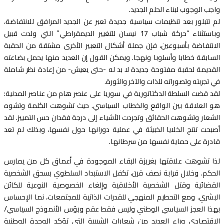
واجب الوجوب لبناء الحلم الجديد.
لم تتبلور بعد تنظيمات سياسية جديدة تعبر عن الجديد المرافق للانتفاضة،
وباستثناء “حركة شباب 17 نيسان للتغيير الديمقراطي” التي ولدت قبيل
الانتفاضة بأسبوعين، فإن جملة أشكال التعبير الأخرى مشتقة من الحقبة
السابقة خطابا وأسلوبا ونهجا. ويمكن القول إن العديد منها يحمل بضاعته
القديمة لحقبة مفتوحة جديدة لا بد له -حتى يعيش- من إعادة نظر شاملة
في تجربته وتصوراته للذات والآخر والثورة.
لقد قضت السلطة الدكتاتورية في سوريا على عنصر هام من عناصر المدنية:
هو العلاقة بين الواقع والخطاب السياسي. حيث تشوهت الكلمة وتشوه
الشعار وتشوهت الحقائق وتجردت الأشياء إلى درجة فقدان حس التمييز. لقد
أصبحت تنتج الخلايا الخبيثة في عملية دورانها حول نفسها، وبذلك لم تعد
قادرة على حماية نفسها من سرطانها.
لذا تشوهت علاقتها بغريزة البقاء الموجودة في أعماق كل من يمارس
الحكم. وخلال قرابة نصف قرن، تكفل الاستبداد السلطوي بسحق الشخصية
القضائية وقتل الشخصية الأخلاقية وإلغاء الخصوصية النوعية للكائن
البشري. ومع التحطيم المنهجي للقدرات الذاتية للمجتمعات، نما الإحساس
بهذا العجز السياسي الوطني وليس فقط عقم وبؤس الأنموذج السياسي/
الاقتصادي وراء العديد من شعارات الشبيبة التي تؤكد الوحدة الوطنية