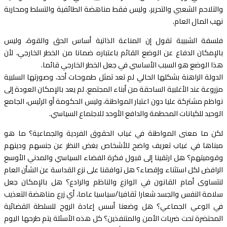
والتلاحم الشعبي والتحرير، وليس فقط مناهضة الطائفية والتسلط ومحاربة
نهب المال العام.
فلسفة الشبيبة تقول إن المناعة الذاتية أساس الحق والقوة، وليس
بالإمكان الدفاع عن الوضع القائم باعتباره ضمانا من الخطر الخارجي، لأن
هذا الوضع هو السبب الأساسي في جعل الخطر الخارجي قائما.
الدولة الراهنة بشكلها الحالي لم تعد تمثل طموحات أحد، وصورتها السلبية
مزروعة عند الأغلبية الساحقة من أبناء المجتمع. لم يعد بالإمكان العودة إلى
نواظم مشتركة عليا دون اعتبار المواطنة، وليس الحكومة أو الرئيس، الجامع
الوحيد للكيانات المحطمة والدافع الأوحد للاجتماع السياسي.
لكن ما معنى المواطنة في غياب الحقوق الفردية والجماعية؟ ما هو
مبناها في غياب تعريف واضح للأشخاص بغض النظر عن جنسهم ودينهم
وقوميتهم؟ هل ارتقينا إلى قبول فكرة الفضاء السياسي والمدني الأوسع
الرافض لكل استثناء وإقصاء؟ هل توافقنا على نزع القداسة عن الشأن العام
لنتساوى أمام القانون في الوازع والناظم والرادع؟ هل بالإمكان جعل
سلامة النفس والجسد شعارا ثقافيا/سياسيا عاما، أي زرع مناهضة التعذيب
في الوعي الجماعي؟ هل وضعنا أسس إعادة الروح للسلطة القضائية
المحتضرة تحت ضربات الأمن والمتنفذين؟ كل هذه الأسئلة يتم طرحها اليوم