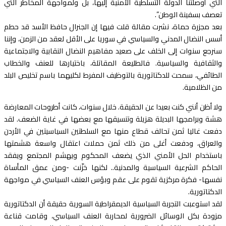
التي أوصلتنا الدولة التسلطية الأمنية إليها، بل ولمواجهة المخاطر التي
تعصف بسفينة الوطن”.
بعد مجزرة حماة، نشرت مقالة قلت فيها إن الجنرال حافظ الأسد قد حطم
أسس النضال المدني والسياسي في سوريا على الأقل لعقد من الزمن، وإننا
سنرجع سنوات إلى الخلف على صعيد مفاهيم النضال النقابية والاجتماعية
والثقافية والسياسية. فالطليعة المقاتلة، باختيارها للعنف والخطاب
الطائفي، سمحت للدكتاتورية بالتوظيف المفرط لكليهما باسم تخليص البلد
من الظلامية.
ولا أظن أنني كنت بعيدا عن الحقيقة. خلال سنوات، كانت أطروحات المعارضة
هشة وبرامجها البديلة هزيلة وتنسيقها مع بعضها في غاية الضعف. لقد
دفعت غاليا ثمن تحالف قطاع منها مع السلطتين السياسيتين في الأردن
والعراق، ودفعت أغلى من ذلك ثمن حملات اعتقال واسعة هشمتها
باستخدام الحل الأمني الذي يضعف المحكوم ويهشم المجتمع ويفقد
الحاكم الشرعية السياسية والمدنية.. لكنها خزّنت -ومن عمق المأساة
نفسها- فكرة مركزية تقوم على عقم وبؤس العنف السياسي في مواجهة
الدكتاتورية.
لقد استوعبت التجربة السياسية الديمقراطية السورية حقيقة أن الدكتاتورية
مزودة بكل الوسائل الضرورية لمحاربة العنف السياسي، وقامت قناعة