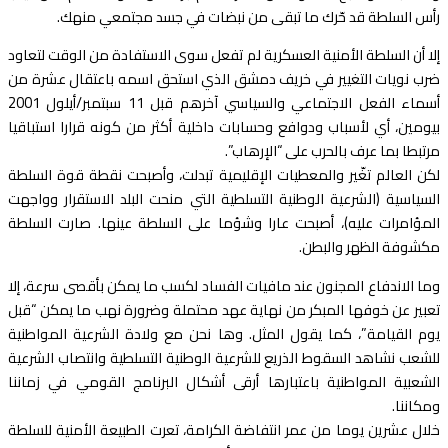
رأس السلطة قد حّرك ما تبقى من نبضات في جسد مجتمعي منهك.
إلا أن السلطة الأمنية العسكرية لم تفعل سوى الاستفادة من الوقت لتعاود
ضرب نويات التغيير في خريف دمشق الذي استحق اسمه باعتقال عشرة من
أسماء الفعل الاجتماعي والسياسي آخرهم قبل 11 سبتمبر/أيلول 2001
بيومين، أي لأسباب ودوافع وحسابات داخلية أكثر من كونه قرارا استباقيا
مرتبطا بما عرف بالحرب على “الإرهاب”.
لكن العالم تغّير والمعطيات الإقليمية تبدلت، وأصبحت نقطة قوة السلطة
السياسية (الشرعية الوطنية التسلطية التي منحت البلد الاستقرار وواجهت
المؤامرات عليه)، أصبحت عارا وشؤما على السلطة عينها. صارت السلطة
مكشوفة الظهر والبطن.
وما الاندفاع المجنون عند مافيات الفساد لكسب ما يمكن بأقصى سرعة، إلا
تعبير عن خوفها المبكر من نهاية عهد محتملة وضرورة نهب ما يمكن “قبل
يوم القيامة”، كما يقول المثل. وها نحن مع ولادة الشرعية المواطنية
للشعب نشاهد السقوط الذريع للشرعية الوطنية التسلطية وانتصاب الشرعية
الشعبية المواطنية باعتبارها أرقى أشكال البرنامج القومي في زماننا
ومكاننا.
خلال عشرين يوما من عمر انتفاضة الكرامة، تعرت الطبيعة الأمنية للسلطة