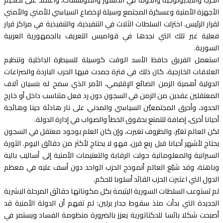
الأجهزة الأمنية وعسكرة المجتمع وسيلة لإخضاع السياسي للأمني والأمني
لقرار الرئيس. اختزلت السلطات الثلاث في التنفيذية، والتنفيذية في مراكز قرار
فعلية غير تلك التي نجدها في قواميس التعريف بالجمهورية العربية
السورية.
استعمل الفريق حافظ الأسد الوقت كوسيلة للسيطرة الداخلية وتنظيم
العلاقات الخارجية، كان ذلك في فترة جمدت فيها الحرب الباردة والصراعات
الدولية أهمية الزمن الضائع الإقليمي، الأمر الذي سمح له بنسيان آلاف
المعتقلين عقدين من الزمن في السجون دون رد فعل متناسب داخل أو خارج
الحدود، وأحرق المجتمعيْن السياسي والمدني على نار هادئة حينا وهائجة
أحيانا أخرى، إضافة للتمتع بحقوق الخطأ والصواب في إدارة الدولة.
لكن العالم تغيّر، والظروف تغيرت، وإن كان العلم بوجود معتقل في السجون
يحتاج لأشهر أحيانا قبل ربع قرن، فهو لا يحتاج لأكثر من دقائق اليوم. الثورة
السبرانية والمعلوماتية حولت الرقابة والتعتيمات الأمنية إلى أساليب بالية
وباهتة، وقد شيّع العالم أنموذج الحزب الواحد دون أسف عليه في معظم
الدول التي اعتبرت الحزب القائد أسلوبا للحكم.
لم تستوعب السلطات السورية اليتيمة بكل مكوناتها حقائق المرحلة البشرية
الجديدة التي بدأت منذ سقوط جدار برلين: لم تفهم أن الدولة الأمنية قد
أصبحت شكلا بائسا للدكتاتورية يعزز بالضرورة منظومة الفساد ويستمر في