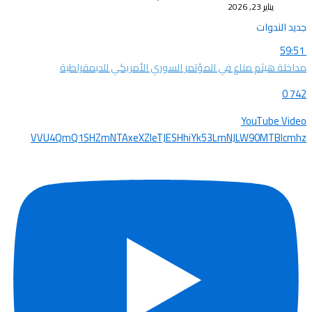
يناير 23, 2026
جديد الندوات
59:51
مداخلة هيثم مناع في المؤتمر السوري الأمريكي للدبمقراطية
0
742
YouTube Video
VVU4QmQ1SHZmNTAxeXZleTJESHhiYk53LmNJLW90MTBIcmhz