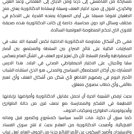
مشتركة من القامشلي إلى درعا ومن الديني إلى العلماني وعند العربي
والكردي، تقول إن مجرد اختيار العنف وسيلة لإسقاط الدكتاتورية يعني منح
الطغيان تفوقا مسبقا على أرض المعركة يمنحه القدرة على التحكم في
مختلف وسائل الرد دون محاسبة، خاصة إن كانت الدكتاتورية هذه صديقة
للقوى التي تحكم المنظومة العولمية السائدة.
ففي كل أشكال مقاومة الدكتاتورية الداخلية تكمن أهمية اللا عنف في
المترتبات الكلية على نتائج الصراع بين السلطة والمجتمع، بين أنصار
الديمقراطية وأنصار التسلط. لأن كل تعزيز لدور العنف في الشأن العام ينعكس
سلبا ولأجيال، على الاختيار الديمقراطي المدني في البلاد. هذا الدرس
المشترك بين أركان المجتمعيْن السياسي والمدني، هو الذي استقاه الشباب
الأحرار اليوم في رفضهم القاطع لأي شكل من أشكال العنف وأي تعبير
طائفي وأي خطاب عصبوي منغلق.
بحيث ترفض الشبيبة الحرة أن تحمل عقابيل الدكتاتورية وأمراضها بإعلانها
القطيعة في التفكير والممارسة مع نصف قرن من حالة الطوارئ
وأيديولوجيات الطوارئ ومركبات الخوف.
كما سبق أن ذكرنا، مات الأسد سياسيا كمشروع وكتصور قبل وفاته
الفيزيائية. وأصبحت الدكتاتورية من العقم بحيث لا تنتج سوى الفساد
والاستبداد، وأصبح السكوت عن الأمر القائم جزءا من الخوف العام. لعل غياب