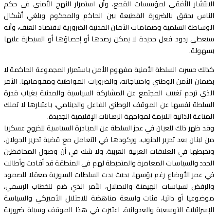
الانتشار الأفقي لمؤسسات القمع. وأن استمرار النهج الأمني في حكم
الناس يحقق بالضرورة القطيعة بين الحاكم والمحكوم ويلغي أشكال
الوساطة السلمية وصمامات الأمان المدنية الضرورية لاقتصاد العنف، وأنه
سيعطي ردود فعل جديدة لا يمكن رصدها أو إحصاؤها أو السيطرة عليها
بسهولة.
كذلك حسرت السلطة الأمنية مفهوم الأمن باستمرار المجموعة الحاكمة لا
بضمان الأمن الوطني واحتياجاته، والضرورات المواطنية ومقوماتها. الأمر
الذي ترجم تغييب المجتمع عن المشاركة السياسية والمدنية بغياب قدرة
السلطة نفسها عن الموقف الوطني الفاعل والدينامي، باعتبارها لا تملك
المناعة الذاتية اللازمة لمواجهة الرهانات الإقليمية الجديدة.
وقد ظهر ذلك للعيان في عجز السلطة عن المبادرة السياسية للخروج عسكريا
من لبنان بعد تحرير الجنوب، وركودها في التعامل مع قضية تحرير الجولان،
وتخبطها في العلاقات العربية العربية. ولا شك في أن وصول المحافظين
الجدد والسياسات المغامرة والمتخبطة لهم في المنطقة قد أفادت وأطالت
في عمر الأوضاع رغم بؤسها، بحيث بدت السلطات السورية معقلا للصمود
والرفض لسياسات الهيمنة والاحتلال، الأمر الذي ضم للخطاب الرسمي،
موضوعيا أو ذاتيا، فئات واسعة مناهضة للاحتلال الأميركي والسياسة
الإسرائيلية التوسعية والعدوانية، اعتبرت في هذا الموقف وسيلة ضرورية