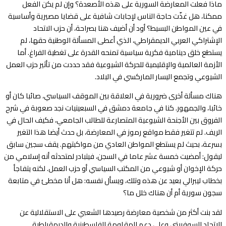
ماذا فعلت المعارضة السورية على هذه الأصعدة؟ وإن لم يكن الفعل
ممكنا، هل غذّت حاجة الناس لإجابات شافية على قضايا مصيرية وأساسية
في عين المواطن البسيط؟ أود أن أضيف هنا بصراحة، أن حزب الاتحاد
الإشتراكي العربي الديمقراطي، الذي أعطى المسألة الوطنية حقها، لم
يستطع خلق دينامية فكرية سياسية تمنحه القدرة على تغطية الفراغ. أما
الأزمة العالمية والإقليمية للحركة الشيوعية فقد حددت من تأثير حزب العمل
الشيوعي وتجمع اليسار الماركسي في البلاد.
هناك مسألة أخرى ضرورية في العلاقة بين الموقف السياسي، صائبا كان أو
خائبا، والجمهور. كنا في جامعة دمشق في السبعينيات نجد صعوبة في شرح
الفروق بين الأجنحة الشيوعية المتصارعة للطالب الجامعي، فكيف الحال في
الريف. لم تتغير فقط مواقع رموز في المعارضة، بل حدث أيضا هذا التغير
بسرعة، بحيث لم يستطع المواطن العادي من مواكبتهم. يقف سجين سابق
ليقول: أمضيت خمسة عشر عاما في السجن، فيتبادر لمتحدثه أنه إسلامي من
حركة الإخوان أو شيوعي من المكتب السياسي أو حزب العمل. لكنه يتفاجأ
بخطاب ليبرالي بعيد عن هذه وتلك، ويسأل نفسه: هل أنا مخطئ في متابعة
سجون سورية أم أن هناك خلل ما؟
لقد بنت أكثر من شخصية معارضة رصيدها الشعبي على الاستقلالية عن
الاتحاد السوفييتي وعلى دعم المقاومة الفلسطينية والديمقراطية