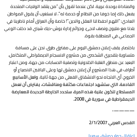
والمناداة بوحدة عربية. لكن عندما تقول بأن “من ينتقد الولايات المتحدة
يفعل ذلك إما خوفا من النظام أو خدمة له”، لا نستغرب أن يقول المواطن
العادي: “اللهم احفظ لنا العقل والدين”! خاصة وأن العراق أمام ناظرينا في
بلدنا مع مليون ونصف لاجئ، وجرائم إدارة بوش-ديك شيني قد دخلت الوعي
الجماعي في المنطقة بقوة.
باختصار، يقف إعلان دمشق اليوم على مفترق طرق. نحن على مسافة
متساوية بتقديري الشخصي من مشروع الانسجام الديمقراطي المتكامل،
البعيد عن منطق الغلبة الخلدونية وتصفية الحسابات من جهة، ومن اعتبار
أطراف في هذا المشروع أن إعلان دمشق لها وعلى الباقين الانصياع أو
الخروج، أي الاتجاه نحو الانشقاق الفعلي من جهة ثانية.
ولعل الأسابيع
القادمة، التي ستشهد اجتماعات مكثفة ومناقشات، يفترض أن نعمل
المستطاع لتكون علنية هذه المرة، ستحدد الخارطة الجديدة للمعارضة
الديمقراطية في سورية في 2008.
————-
القدس العربي 2/1/2007
اعتقال
حوار
دمشق
سوريا