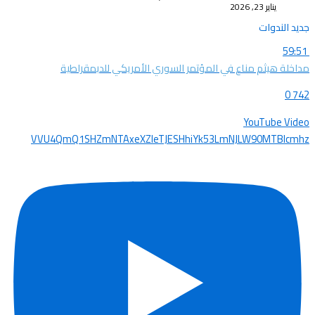
يناير 23, 2026
جديد الندوات
59:51
مداخلة هيثم مناع في المؤتمر السوري الأمريكي للدبمقراطية
0
742
YouTube Video
VVU4QmQ1SHZmNTAxeXZleTJESHhiYk53LmNJLW90MTBIcmhz