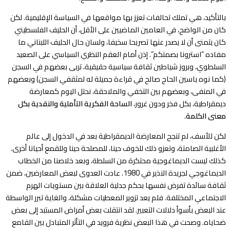
بالتأكيد، هي تملك تحالفات تعزز بها مواقعها في السياسة الإقليمية. لكن
كان من الواضح، في العامين الماضيين على الأقل، أن الحليف الفلسطيني
كان يتمنى أن لا يصدر عنها تصريحا سخيفا، ولسان حال الحليف اللبناني ما
مفاده “استرونا بصمتكم”. إذن أمام العقم النظري السياسي على الصعيد
السلطوي، وبروز شياطين ثقافة سياسية حقيقية، تربى بعضهم في السجن
(كما نوه ياسين الحاج صالح في قراءة جميلة له لمثقفي السجن) وبعضهم
في المنفى، وبعضهم بين التخفي والملاحقة، نحتل اليوم كمعارضة
ديمقراطية، بكل فخر ودون غرور،
الساحة الفكرية التأملية والنقدية بكل
معنى الكلمة
.
لكن للأسف، لم تنجح المعارضة الديمقراطية بعد في الدخول إلى عالم
الأغلبية الصامتة، وتعزو ذلك للخوف حينا، للمصلحة حينا وللقمع أحيانا أخرى.
كذلك ليست الديماغوجية محتكرة من السلطة، وبعد خلاصنا من الخطاب
الديماغوجي لجريدة النذير في 1980. عادت العدوى لبعض المعارضين، ضمن
ثقافة سائدة تفرض نفسها بحكم جدلية العلاقة بين مستويات الهرم
الاجتماعي المختلفة. فلم يعد تزوير المعطيات مشكلة، والغاية تبرر الواسطة
عند البعض بأسوأ دلالات التعبير. لقد انتقلت بعض أمراض المستبد إلى بعض
ضحاياه. وصحت في هذا البعض نظرية فرويد في التأثر المتبادل بين القامع