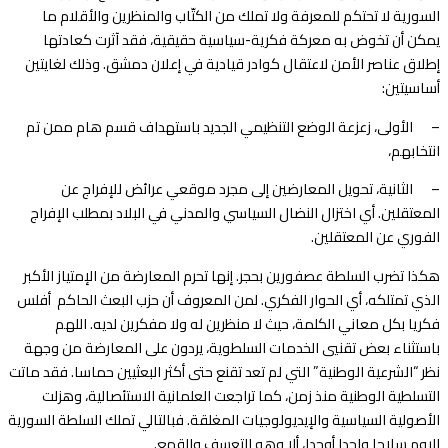
السورية لا تحتكم للمعرفة ولا تملك من الكتّاب والمنظرين والأقلام ما
يمكن أن تخوض به معركة فكرية-سياسية حقيقية، فقد آثرت كعادتها
إطلاق عناصر الأمن لاعتقال كوادر قيادية في إعلان دمشق. وذلك لغايتين
أساسيتين:
– الأولى، زعزعة الوضع التنظيمي الجديد باستهداف قسم هام ممن تم
انتخابهم،
– الثانية، تحويل المعارضين إلى مجرد موقعي عرائض للإفراج عن
المعتقلين. أي اختزال النضال السياسي والمدني في البلاد بمطلب الإفراج
الفوري عن المعتقلين.
هكذا تضرب السلطة عصفورين بحجر. إنها تحرم المعارضة من الإمتياز الأكبر
الذي تمتلكه، أي الحوار الفكري. لمن المعروف أن حزب البعث الحاكم أفلس
فكريا بكل معاني الكلمة، حيث لا منظرين له ولا مفكرين لديه. اللهم
باستثناء بعض تقنيي الخدمات السلطوية، يردون على المعارضة من وجهة
نظر “الشرعية الوطنية” التي لم تعد تقنع حتى أكثر البعثيين حماسا. فقد ماتت
التسلطية الوطنية منذ زمن، كما تراجعت العلمانية الاستئصالية، وهزلت
الأصولية السياسية والإيديولوجيات المغلقة. فبالتالي تملك السلطة السورية
اليوم سلاحا واحدا أوحدا، ألا وهو التعسف والقمع.