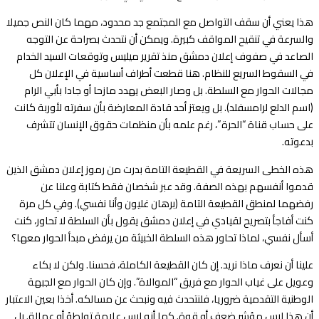
هذا يعني أن سقف التواصل مع المجتمع جد محدود، مهما كان النص جميلا
والسرعة في تنقيح المواقف كبيرة. ويمكن أن نتحدث بصراحة عن التوجه
الصاعد في صفوف إعلان دمشق منذ تقرير ميليس وتوقعات السيد الخدام
في السقوط السريع للنظام. هنا قطعت أطراف أساسية في الإعلان كل
مجالات الحوار مع السلطة. بل وصار البعض يهدد مازحا أو جادا بأبي الرام
(اسم الدلع لرامسفلد). بل ويعتز أحد قادة المعارضة بأن سفرته لأوربة كانت
على حساب قناة “الحرة”، رغم علمه بأن منظمات حقوق الإنسان تتشرف
بدعوته.
هذه الخطى السريعة في القطيعة التامة بدرت من رموز إعلان دمشق الذين
قدموا أنفسهم بهذه الصفة. وقد عبر شخصان فقط كتابة وعلنا عن
رفضهما لمنطق القطيعة التامة (برهان غليون وأنا نفسي). وفي كل مرة
كنت أفاجأ بتصريح لقيادي في إعلان دمشق يقول بأن السلطة لا تحاور، كنت
أسأل نفسي، لماذا تحاور هذه السلطة الخبيثة من يرفض مبدأ الحوار معها؟
علينا أن نعرف ماذا نريد. إن كان القطيعة الكاملة، فحسنا. ولكن لا بكاء
وعويل على غياب الحوار مع فريق “الموالاة”. وإن كان الحوار مع الجبهة
الوطنية التقدمية ضروريا، فلنتحدث فيه ونبحث عن مسالكه. أخذا بعين الاعتبار
أن هذا ليس مؤشر ضعف أو قوة. كما أنه ليس علامة تواطؤ أو عمالة. بل