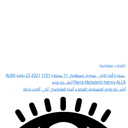
كلمات مفتاحية
، سوريا أنور البني
، سوريا، اسطنبول
11 سبتمبر
1701
2021
23 يوليو
ALBA
ALCA
hgtmv
Pierre Micheletti
آرش دو زويه
آرش دو زويه، الانسانية، القضاء
آسيا العتروسي
آكي
آليات بديلة