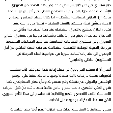
خيار سياسي في ظل كيان سياسي واحد. وفي هذا الصدد، من الضروري
الإشارة لموقف جرئ للجان إحياء المجتمع المدني في آخر بيان لها عندما
قالت: ” إن الطريق لمعالجة المشكلة – اذا كان انعقاد المجلس الوطني
لاعلان دمشق يمثل مشكلة بالنسبة للسلطة – يكمن في دراسة مسار
تكوين اعلان دمشق والقوى المنخرطة فيه وما أصدره من وثائق في
العامين الماضيين، وفتح حوارات علنية وشفافة حولها في مستوى الشارع
السوري وفي مستوى الجماعات السياسية، بما فيها الجماعات المنضوية
في إطار الجبهة الوطنية التقدمية المتحالفة مع حزب البعث الحاكم. من أجل
الوصول الى مقاربات تساعد سوريا في مواجهة اعباء المرحلة في
المستويين الداخلي والخارجي”.
أتمنى أن لا يسقط المزاودون في حفلة إدانة هذا الموقف، لأنه يستجيب
لضرورات فعلية لا رغبات ذاتية. فعدة توجهات حالية، مبنية على الوضع
الإقليمي والدولي، غير دقيقة وغير محسوبة. وكأن بعض المعارضين، كما
يقول المثل الشعبي، ذاهب للحج والناس عائدة منه. لا شك بأن خنق الحريات
الأساسية الثلاث (التجمع والتعبير والتنظيم) قد ساهم في هذا التأخر السوري،
الذي يساعدنا الاعتراف بوجوده على تخطيه.
ففي الجغرافيات السياسية، دخلت مصر نظرية “مصر أولا” منذ اتفاقيات