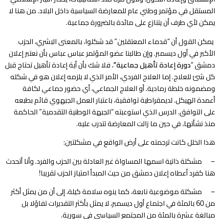
المستقل في مؤتمر وطني عام للمعارضة السياسية داخل البلاد. من هنا لا
يمكن لأي طرف أن يتنازع على مائدة بالضرورة جماعية.
يمكن القول أن “قدماء المعتقلين” قد شكلوا، بالمعنى البشري، الحزب
الأكبر في أول ديسمبر. وإن طالبنا عضو المؤتمر عباس عباس بأن نعتبر إعلان
دمشق “
دورة إعادة تأهيل جماعية”
، فلا شك بأن أية إعادة تأهيل تحتاج قبل
كل شئ للعلاج. إما العلاج الفردي، الأمر الذي لا يلزمه إعلان هو في شكله
ومضمونه خلطة رمادية. أو العلاج الجماعي، أي حضور جماعي لكافة
أعمدة الهيكل. لديمقراطية توافقية، باعتبار العمل الجبهوي قائم بطبعه
على التوافق. الدرس الذي استوعبته “الجبهة الوطنية التقدمية” الحاكمة
منذ نشأتها، في حين ما زالت المعارضة تتدرب عليه.
هذا الخلل كانت ترجمته على أرض الواقع في مشكلتين:
– مشكلة ذاتية اسمها المساواة غير العادلة بين الحزب والفرد. وأنا أتحدث
هنا كفرد أعطاه إعلان دمشق من حيث المبدأ امتياز الحزب تقريبا!
– مشكلة موضوعية نابعة، كما ينوه سلامة كيلة، إلى أن من يمثل أكثر
من 60 بالمئة في اجتماع أول ديسمبر، لا يمثل بأكثر التقديرات تفاؤلا بل
مبالغة عشرة بالمئة من المجتمع السياسي في سورية.