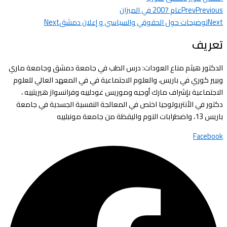
Previous
Prev
عام 2007 في الميزان
Next
توضيحات حول الحقوقي والسياسي و إعلان دمشق
Next
تعريف
الدكتور هيثم مناع العودات: درس الطب في جامعة دمشق وجامعة ماري
وبيير كوري في باريس، والعلوم الاجتماعية في في المعهد العالي للعلوم
الاجتماعية بإشراف مارك أوجيه وموريس غودلييه وفرانسواز هيريتييه ،
دكتور في الأنتربولوجيا اختص في المعالجة النفسية الجسدية في جامعة
باريس 13، واضطرابات النوم واليقظة من جامعة مونبلييه
Facebook