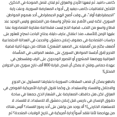
كامب دافيد. ثم تبعها الأردن والعراق ثم لبنان. لتصل الموجة في الذكرى
الثلاثين لاتفاقيات كامب ديفيد إلى أجواء المعارضة السورية. وعلت راية
“الديمقراطية أولا”، في وقت أصبح الهم الديمقراطي أحد هموم المواطن
السوري. لكنه ليس الأهم عند شرائح واسعة من المجتمع، وليس الوحيد عند
قطاع واسع من النخب. قضية الخبز ليست فقط ابنة مقاربة اقتصادوية عفا
عليها الزمن (للأسف، منذ اعتقال عارف دليلة، يحتاج الباحث لسراج للعثور على
دراسات اقتصادية في صفوف إعلان دمشق. والحديث في العدالة الاجتماعية
أضعف بكثير من أهميته على الصعيد الشعبي). هنالك من جهة ثانية قضية
التحرير (فإن أجلسنا المواطن السوري على مقعد المراقب في المأساة
العراقية ووضعنا المشروع أو التصور الوحدوي على الرف وفلسطين في
عهدة حماس وفتح، لا يمكن أن ننسى قرابة 800 ألف نازح سوري من الجولان
المحتل)!
بالطبع يمكن أن ننصب السلطات السورية باعتبارها المسئول عن الجوع
والاحتلال والفساد والاستبداد، بل وكما تقول الإدارة الأمريكية الفوضى في
العراق. لكن هل حافظت المعارضة على الشعار الذي جمعنا في ساحة
حقوق الإنسان في باريس قبل إعلان دمشق (لا للاستبداد، لا للفساد، لا
للاستعباد الخارجي)؟ ألا يوجد من يراهن على أحد رموز الفساد؟ أليس هناك
من يهاجمنا لأننا ننتقد أسوأ إدارة أمريكية في تاريخ الولايات المتحدة؟ ثم