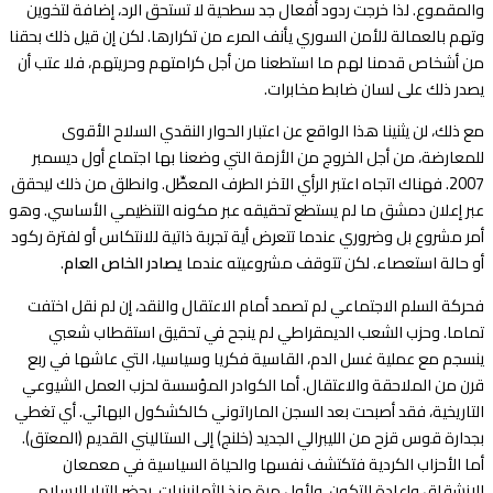
والمقموع. لذا خرجت ردود أفعال جد سطحية لا تستحق الرد، إضافة لتخوين
وتهم بالعمالة للأمن السوري يأنف المرء من تكرارها. لكن إن قيل ذلك بحقنا
من أشخاص قدمنا لهم ما استطعنا من أجل كرامتهم وحريتهم، فلا عتب أن
يصدر ذلك على لسان ضابط مخابرات.
مع ذلك، لن يثنينا هذا الواقع عن اعتبار الحوار النقدي السلاح الأقوى
للمعارضة، من أجل الخروج من الأزمة التي وضعنا بها اجتماع أول ديسمبر
2007. فهناك اتجاه اعتبر الرأي الآخر الطرف المعطِّل. وانطلق من ذلك ليحقق
عبر إعلان دمشق ما لم يستطع تحقيقه عبر مكونه التنظيمي الأساسي. وهو
أمر مشروع بل وضروري عندما تتعرض أية تجربة ذاتية للانتكاس أو لفترة ركود
أو حالة استعصاء. لكن تتوقف مشروعيته عندما
يصادر الخاص العام
.
فحركة السلم الاجتماعي لم تصمد أمام الاعتقال والنقد، إن لم نقل اختفت
تماما. وحزب الشعب الديمقراطي لم ينجح في تحقيق استقطاب شعبي
ينسجم مع عملية غسل الدم، القاسية فكريا وسياسيا، التي عاشها في ربع
قرن من الملاحقة والاعتقال. أما الكوادر المؤسسة لحزب العمل الشيوعي
التاريخية، فقد أصبحت بعد السجن الماراتوني كالكشكول البهائي. أي تغطي
بجدارة قوس قزح من الليبرالي الجديد (خلنج) إلى الستاليني القديم (المعتق).
أما الأحزاب الكردية فتكتشف نفسها والحياة السياسية في معمعان
الإنشقاق وإعادة التكون. ولأول مرة منذ الثمانينيات، يحضر التيار الإسلامي