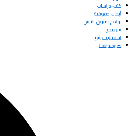
كتب-دراسات
أبحاث حقوقية
برنامج حقوق الناس
تيار قمح
استمارة توثيق
Languages