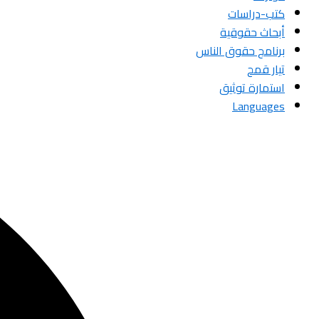
كتب-دراسات
أبحاث حقوقية
برنامج حقوق الناس
تيار قمح
استمارة توثيق
Languages