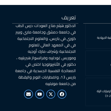
تعريف
الدكتور هيثم مناع العودات: درس الطب
في جامعة دمشق وجامعة ماري وبيير
ية الجهادية
كوري في باريس، والعلوم الاجتماعية
في في المعهد العالي للعلوم
الاجتماعية بإشراف مارك أوجيه
وموريس غودلييه وفرانسواز هيريتييه ،
دكتور في الأنتربولوجيا اختص في
المعالجة النفسية الجسدية في جامعة
باريس 13، واضطرابات النوم واليقظة
من جامعة مونبلييه
E
Y
X
F
إفرازات الرثة
n
o
-
a
v
u
t
c
e
t
w
e
l
u
i
b