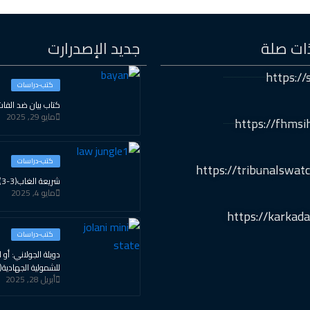
ات صلة
جديد الإصدرارت
https://s
كتب-دراسات
كتاب بيان ضد الفاش
مايو 29, 2025
https://fhmsi
كتب-دراسات
https://tribunalswatc
شريعة الغاب(3-3)
مايو 4, 2025
https://karkada
كتب-دراسات
دويلة الجولاني: أو ال
للشمولية الجهادية(2-3)
أبريل 28, 2025