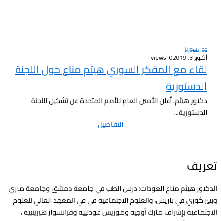
حول سوريا
أكتوبر 3, 2019
views: 0
لقاء مع المفكر السوري هيثم مناع حول اللجنة
الدستورية
دكتور هيثم، أعلن الأمين العام للأمم المتحدة عن تشكيل اللجنة
الدستورية...
التفاصيل
تعريف
الدكتور هيثم مناع العودات: درس الطب في جامعة دمشق وجامعة ماري
وبيير كوري في باريس، والعلوم الاجتماعية في في المعهد العالي للعلوم
الاجتماعية بإشراف مارك أوجيه وموريس غودلييه وفرانسواز هيريتييه ،