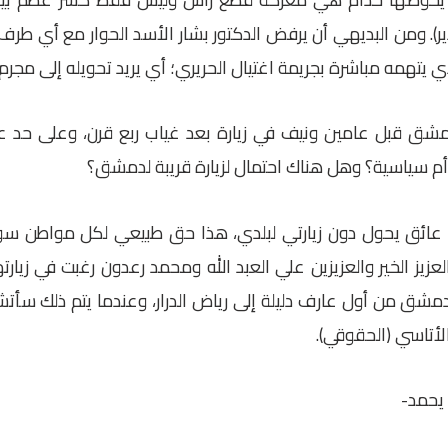
ر). ومن البديهي أن يرفض الدكتور بشار الأسد الحوار مع أي طرف 
ي يتهمه مباشرة بجريمة اغتيال الحريري؛ أي يريد تحويله إلى مجرم
شق قبل عامين ونيف في زيارة بعد غياب ربع قرن، وعلى حد ع
أم سياسية؟ وهل هناك احتمال لزيارة قريبة لدمشق؟
 عائق يحول دون زيارتي لبلدي، هذا حق طبيعي لكل مواطن س
عزيز الخير والعزيزين علي العبد الله ومحمد رعدون رغبت في زيار
مشق من أول عارف دليلة إلى رياض الدرار، وعندما يتم ذلك سأت
أتاسي (الحقوقي).
يحمد-