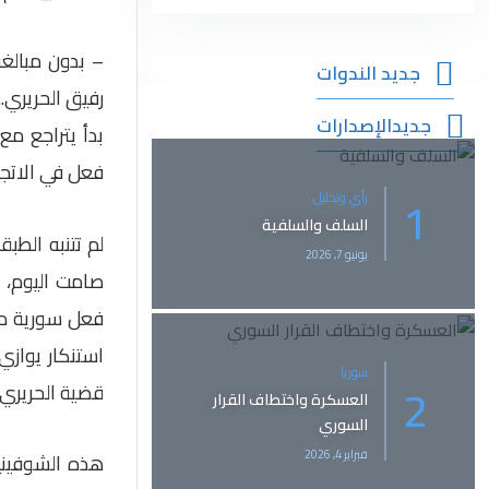
– بدون مبالغ
جديد الندوات
رفيق الحريري.
59:51
جديدالإصدارات
بدأ يتراجع مع
مداخلة هيثم مناع في المؤتمر السوري
الأمريكي للدبمقراطية
فعل في الاتج
28.8K views
مايو 12, 2025 4:39 م
رأي وتحليل
السلف والسلفية
لم تتنبه الطب
يونيو 7, 2026
صامت اليوم، 
فعل سورية مت
استنكار يوازي
سوريا
قضية الحريري.
العسكرة واختطاف القرار
السوري
فبراير 4, 2026
هذه الشوفيني