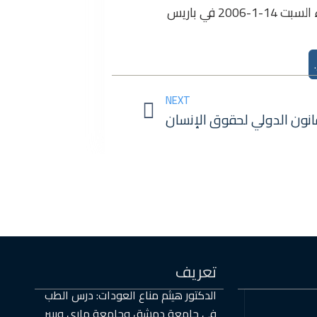
 في باريس
Next
NEXT
انون الدولي لحقوق الإنسان
تعريف
الدكتور هيثم مناع العودات: درس الطب
في جامعة دمشق وجامعة ماري وبيير