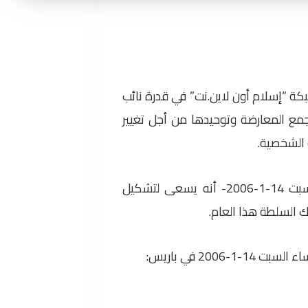
ة “إسلام أون لاين.نت” في قدرة نائب
ع المعارضة وتوحيدها من أجل تغيير
 الشخصية.
وكان خدام قد أعلن -في مقابلة مع مجلة “دير شبيجل” الألمانية نشرتها السبت 14-1-2006- أنه يسعى لتشكيل
 السلطة هذا العام.
20 في باريس: