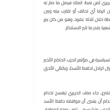
ري (من نمط: الملك فيصل ما صار له
 الرضا أي تحالف أو تقارب بينه وبين
طة خلال ثلاثة عقود، وهو من كان يبرر
ا بقدر ما تثير الاستنكار.
سياسية في مؤتمر الحزب الحاكم الأخير
رال الراحل (حافظ الأسد)، وبالتالي الأحق
لشرع.. جاء ملف الحريري ليفسح لخدام
 خدام أن ينسى أن موافقة حافظ الأسد
راف دولي به عام 1970 على حساب يسار الحزب، ولذا يسعى للعب ورقة الموافق