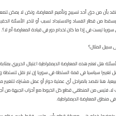
 بأن من حق أحد تسييج وتأميم المعارضة، ولكن لا يمكن للمعا
قط من قطار الفساد والاستبداد لسبب أو لآخر. الأسئلة الحقي
وريا ليست في إذا ما كان لخدام دور في قيادة المعارضة أم لا؟.
ى سبيل المثال؟
مل تغييرا سياسيا في قمة السلطة في سوريا إن لم نقل للسلطة و
عيا، هنا نقصد بالمراحل أي عملية حوار أو عمل مشترك للتغيير مع 
ب لا، فليس من المنطقي قطع كل الخيوط مع أحزاب الجبهة من أ
 منطق المعارضة الديمقراطية.
 يخوضها خدام هي معركة قطع رأس وليس فقط كسر عظم بينه وب