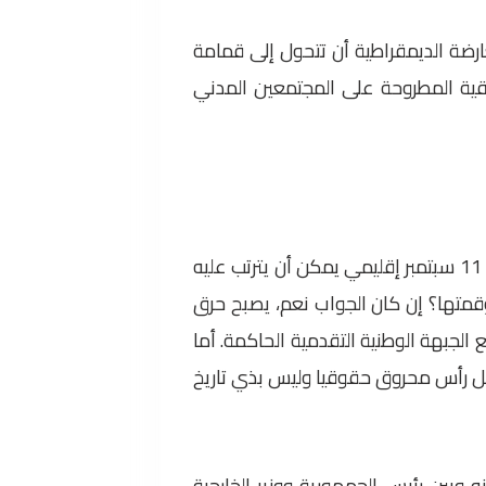
رضة الديمقراطية أن تتحول إلى قمامة
قية المطروحة على المجتمعين المدني
– أول هذه الأسئلة: هل تعتبر هذه المعارضة الديمقراطية اغتيال الحريري بمثابة 11 سبتمبر إقليمي يمكن أن يترتب عليه
قمتها؟ إن كان الجواب نعم، يصبح حرق
الجبهة الوطنية التقدمية الحاكمة. أما
جل رأس محروق حقوقيا وليس بذي تاريخ
ين رئيس الجمهورية ووزير الخارجية