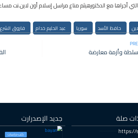
 أجراها مع الدكتورهيثم مناع مراسل إسلام أون لاين.نت مساء السبت 14-1-2006
اين
حافظ الأسد
سوريا
عبد الحليم خدام
فاروق الشرع.
PRE
سلطة وأزمة معارضة
الق
ات صلة
جديد الإصدرارت
https://s
كتب-دراسات