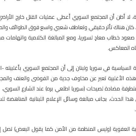
ة، لا أظن أن المجتمع السوري أعطى عمليات القتل خارج الأراض
. كان هناك تأثر حقيقي وتعاطف شعبي واسع فوق الطوائف والمن
 صعود خطاب معادٍ لسوريا، ومع المبالغة الكلامية واتهامات مس
اه المعاكس.
قة السياسية في سوريا ولبنان إلى أن المجتمع السوري بأغلبيته -ا
هذه الأغلبية تعبر عن مخاوف جدية من الفوضى والعنف والمجهول
طرفة مضادة لصيحات (سوريا اطلعي بره) عند الشارع السوري، ع
 هذا الحدث، بجانب مبالغة وسائل الإعلام اللبنانية المناهضة 
ة العفوية (وليس المنظمة من الأمن كما يقول البعض) تصل إل