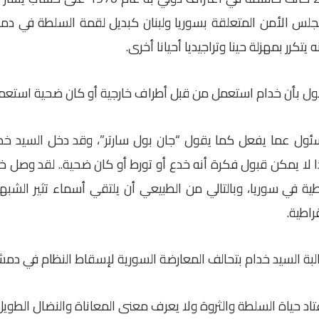
جلس الأمن المتعلقة بسوريا ولبنان كبديل لقمة السلطة في دم
 يتكرر بمهزلة حينا وتراجيديا أحيانا أخرى.
ول بأن خدام استعمل من قبل أطراف خارجية أو كان ضحية استعم
ئول عما يفعل كما يقول “جان بول سارتر”، وقد دخل السيد خدا
ذا لا يمكن قبول فكرة أنه خدع أو تورط أو كان ضحية.. لقد وصل
طية في سوريا، وبالتالي من الطبيعي أن يلتقي أسماء تثير الشبه
راطية.
البة السيد خدام بتحالف المعارضة السورية لإسقاط النظام في د
اد حياة السلطة والثروة ولا يعرف معنى المعاناة والنضال الطويل