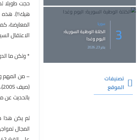
حجت طويلا لد
هيك!!). هذه ا
المعارضة، كما
سوريا
الكتلة الوطنية السورية:
الاعتقال السيا
اليوم وغدا
يناير 23, 2026
* ولكن ما الدو
– من المهم وض
تصنيفات
(ص
الموقع
بالحديث عن مي
لم يكن هذا هو
المجال لمواجه