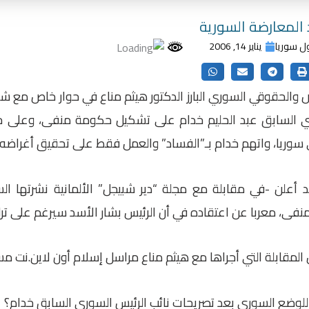
 المعارضة السورية
ل سوريا
يناير 14, 2006
الحقوقي السوري البارز الدكتور هيثم مناع في حوار خاص مع شبك
ي السابق عبد الحليم خدام على تشكيل حكومة منفى، وعلى جم
سوريا، واتهم خدام بـ”الفساد” والعمل فقط على تحقيق أغراضه
فى، معربا عن اعتقاده في أن الرئيس بشار الأسد سيرغم على ترك
قابلة التي أجراها مع هيثم مناع مراسل إسلام أون لاين.نت مساء السبت 14-1-06
للوضع السوري بعد تصريحات نائب الرئيس السوري السابق خدام؟