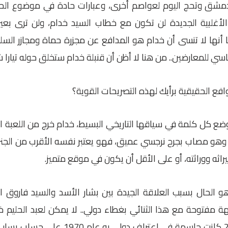
مشق وتحج اليوم لعواصم أخرى، وعبارات حادة في موضوع الحري
لأغلبية الجديدة لن تكون مع خطاب السيد خدام، ولن ترى بعين
 أنها لا تنسى أن خدام هو المدافع عن مجزرة حماة ومجازر السل
سي للمعارضين.. من هنا لا أظن أن قنبلة خدام ستخلق حوله تيارا شعبي
افع الحقيقية برأيك لهذه التصريحات القوية؟
ع كل كلمة في سياقها التاريخي البسيط، خدام خرج من اللعبة ال
يف 2005)، وهو مصاب بجرح نرجسي عميق، فهو يعتبر نفسه الأقرب من الجن
راثه ووراثته، أو على الأقل أن يكون في موقع متميز.
 الحال بسبب العلاقة الجيدة بين بشار الأسد والسيد فاروق ا
ة مفتوحة مع هذا الثنائي بغطاء دولي.. لا يمكن لعبد الحليم
على القرار 242 كانت حاسمة في اعت