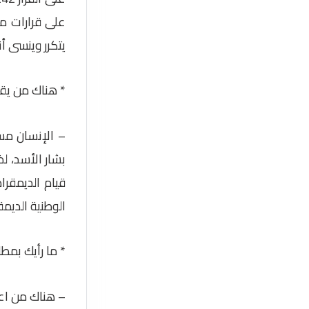
على قرارات م
يتكرر وينسى أنه
* هناك من يق
– الإنسان مس
بشار الأسد، ل
قيام الديمقرا
الوطنية الديمق
* ما رأيك بمط
– هناك من اعت