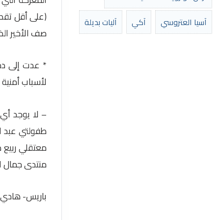
(على أقل تقدي
آسيا العتروسي
آكي
آليات بديلة
صف الأخير الذ
* عدت إلى دم
لأسباب أمنية 
– لا يوجد أي
طفولتي عبد ال
معتقلي ربيع د
منتدى جمال ال
باريس- هادي 