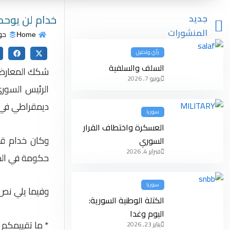
خدام لن يوحد
جديد
المنشورات
حو
Home
رأي وتحليل
السلف والسلفية
شكك المعارض و
يونيو 7, 2026
الرئيس السور
ديمقراطي في 
سوريا
العسكرة واختطاف القرار
السوري
فبراير 4, 2026
حكومة في المن
سوريا
وفيما يلي نص الم
الكتلة الوطنية السورية:
اليوم وغدا
* ما تقييمكم 
يناير 23, 2026