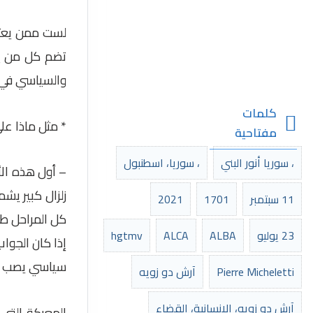
لست ممن يعتقد
تضم كل من يس
والسياسي في س
كلمات
* مثل ماذا عل
مفتاحية
، سوريا أنور البني
، سوريا، اسطنبول
زلزال كبير يش
11 سبتمبر
1701
2021
كل المراحل طبي
23 يوليو
ALBA
ALCA
hgtmv
إذا كان الجوا
سياسي يصب في
Pierre Micheletti
آرش دو زويه
آرش دو زويه، الانسانية، القضاء
المعركة التي