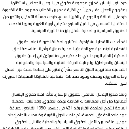
كرم بني الإنسان، قد زرع مجموعة حقوق في الوعي الجماعي استظلها
بمفهوم العدل. وفي حين أبدع الخليفة عمر بن الخطاب مفهوم حالة الضرورة
كرد على الفـاقة و الجوع في القرن السابع، طرحت مسألة التعذيب والتحرر من
الاعتقال التعسفي في القرن السابع عشر في أوربة الغربية وفيها تقدمت
الحقوق السياسية والمدنية بشكل بارز منذ الثورة الفرنسية.
لقد أعادت الأفكار الاشتراكية الاعتبار والمكانة لضرورة توافر حقوق
اقتصادية اجتماعية مع الحقوق المدنية موازية وأحيانا مناهضة لحـق
الملكية ( الحق الوحيد الذي جاء ذكره في مناسبتين في إعلان حقوق
الإنسان والمواطن) ولم تلبث الحركة النقابية والسياسية والحقوقية
التقدمية منذ نهاية القرن التاسع عشر أن تطرح على بساط البحـث حق العمل
وحالة الضرورة وقضية وجود ضمانات اجتماعية باعتبارها المقيدات الضرورية
لحق الملكية.
وبعد صدور الإعلان العالمي لحقوق الإنسان، بدأت لجنة حقوق الإنسان
أعمالها من أجل المعاهدات الخاصة بهذه الحقوق. وقد تبنت الجمعية
العامة للأمم المتحدة القرار رقم 421 في ديسمبر 1950 القاضي بصياغة
عهد واحد للحقوق الخمسة، ثم عادت الدول الغربية وضغطت باتجاه إعداد
عهدين منفصلين: الأول للحقوق السياسية والمدنية والثاني للحقوق
الاقتصادية و الاجتماعية والثقافية الأمر الذي جرى التصديق عليه بالقرار 543