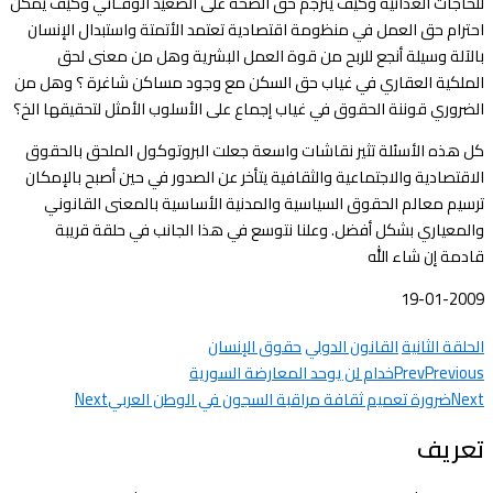
للحاجات الغذائية وكيف يترجم حق الصحة على الصعيد الوقـائي وكيف يمكن
احترام حق العمل في منظومة اقتصادية تعتمد الأتمتة واستبدال الإنسان
بالآلة وسيلة أنجع للربح من قوة العمل البشرية وهل من معنى لحق
الملكية العقاري في غياب حق السكن مع وجود مساكن شاغرة ؟ وهل من
الضروري قوننة الحقوق في غياب إجماع على الأسلوب الأمثل لتحقيقها الخ؟
كل هذه الأسئلة تثير نقاشات واسعة جعلت البروتوكول الملحق بالحقوق
الاقتصادية والاجتماعية والثقافية يتأخر عن الصدور في حين أصبح بالإمكان
ترسيم معالم الحقوق السياسية والمدنية الأساسية بالمعنى القانوني
والمعياري بشكل أفضل. وعلنا نتوسع في هذا الجانب في حلقة قريبة
قادمة إن شاء الله
19-01-2009
الحلقة الثانية
القانون الدولي
حقوق الإنسان
Previous
Prev
خدام لن يوحد المعارضة السورية
Next
ضرورة تعميم ثقافة مراقبة السجون في الوطن العربي
Next
تعريف