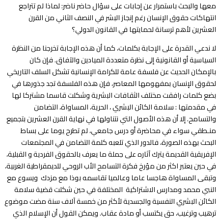
معها والبحث باستمرار عن إجابات على سؤال حاضر ناضر: لماذا لم تتراجع
انتهاكات حقوق الإنسان رغم إنجاز البشر في النصف الثاني من القرن
العشرين لأهم ترسانة لحمايتها في القانون الدولي؟
لا ندعي القدرة على الإجابة بكلمات، كما أن هذه الإجابة تخرجنا من النظرة
السياسية أو القانونية إلى نظرة متعددة الميادين والآفاق. فإن كان
بالإمكان الحديث عن فلسفة عامة للكرامة الإنسانية تشكل السلف التاريخي
لحقوق الإنسان بمفهومها المعاصر، فإن هذه الفلسفة تجد جذورها في
بضع كلمات رافقت مختلف الثقافات البشرية وشكلت قاسما مشتركا لها
في مقدمتها : سلامة الكائن البشري ، الحرية، المساواة، التضامن
والتسامح. إلا أن هذه الأصول التي نتناولها في نهاية القرن العشرين بتجميع
منـطقي سواء في محاضرة أو درس جامعي، لم تطرح يوما على بساط
البحث بهذه الصورة، فالدور الذي تلعبه كلمة التضامن في المجتمعات
الإفريقية القديمة يترك آثاره على جملة ما يعرف بالحقوق الفردية و القبلية،
في حين يعتبر اكثر من مؤرخ فكرة التسامح الأب الروحي للديمقراطية الغربية،
وتبقى المساواة هاجسا عاما وعالميا تقاسمه بوذا مع مزدك ويسوع مع
النبي محمد ومدارس الاشتراكية المختلفة في حين شكلت قضية سلامة
الكائن البشري النفسية والجسدية لأكثر من خمسة آلاف سنة مضت موضوع
ترهيب وترغيب، حق يكتسب أو مادة عقاب. ويمكن القول أن الإسلام الذي