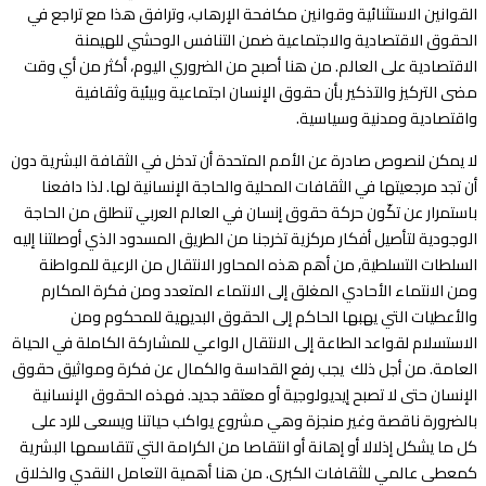
القوانين الاستثنائية وقوانين مكافحة الإرهاب، وترافق هذا مع تراجع في
الحقوق الاقتصادية والاجتماعية ضمن التنافس الوحشي للهيمنة
الاقتصادية على العالم. من هنا أصبح من الضروري اليوم، أكثر من أي وقت
مضى التركيز والتذكير بأن حقوق الإنسان اجتماعية وبيئية وثقافية
واقتصادية ومدنية وسياسية.
لا يمكن لنصوص صادرة عن الأمم المتحدة أن تدخل في الثقافة البشرية دون
أن تجد مرجعيتها في الثقافات المحلية والحاجة الإنسانية لها. لذا دافعنا
باستمرار عن تكّون حركة حقوق إنسان في العالم العربي تنطلق من الحاجة
الوجودية لتأصيل أفكار مركزية تخرجنا من الطريق المسدود الذي أوصلتنا إليه
السلطات التسلطية, من أهم هذه المحاور الانتقال من الرعية للمواطنة
ومن الانتماء الأحادي المغلق إلى الانتماء المتعدد ومن فكرة المكارم
والأعطيات التي يهبها الحاكم إلى الحقوق البديهية للمحكوم ومن
الاستسلام لقواعد الطاعة إلى الانتقال الواعي للمشاركة الكاملة في الحياة
العامة. من أجل ذلك يجب رفع القداسة والكمال عن فكرة ومواثيق حقوق
الإنسان حتى لا تصبح إيديولوجية أو معتقد جديد. فهذه الحقوق الإنسانية
بالضرورة ناقصة وغير منجزة وهي مشروع يواكب حياتنا ويسعى للرد على
كل ما يشكل إذلالا أو إهانة أو انتقاصا من الكرامة التي تتقاسمها البشرية
كمعطى عالمي للثقافات الكبرى. من هنا أهمية التعامل النقدي والخلاق