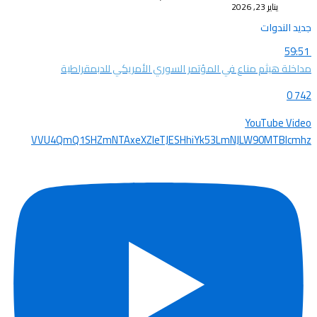
يناير 23, 2026
جديد الندوات
59:51
مداخلة هيثم مناع في المؤتمر السوري الأمريكي للدبمقراطية
0
742
YouTube Video
VVU4QmQ1SHZmNTAxeXZleTJESHhiYk53LmNJLW90MTBIcmhz