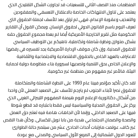
المنظمات منذ النصف الثاني للتسعينات قد تجاوزت الشكل التقليدي الذي
يعتمد على تناول الانتهاكات الخاصة بالاعتقال التعسفي والمفقودين
والتعذيب وعقوبة الإعدام، فهي لم ترتق بعد للأسف لجملة الحقوق التي
تعرف اليوم باسم القانون الدولي لحقوق الإنسان. ويمكن القول أن التقارير
الحكومية مثل تقرير الخارجية الأمريكية أيضا لم يعط مجموع الحقوق حقه
بشكل متوازن ونظرة شاملة وتكاملية، ناهيكم عن التوظيف السياسي
للحقوق المدنية. وإن كان موقف الإدارة الأمريكية يجد تفسيره في رفضها
للاعتراف بالعهد الخاص بالحقوق الاقتصادية والاجتماعية والثقافية
والإعلان الخاص بحق التنمية وتصديها لسيرورة بناء منظومة دولية لحماية
البيئة، فالأمر غير مفهوم من منظمة غير حكومية.
لقد كان تأكيد مؤتمر فيينا عام 1993 على النظرة الشاملة والمتكاملة
للحقوق نصرا لأبناء الجنوب لم يترجم للأسف على الصعيد العملي لأن واحدا
من أشكال دكتاتورية الإعلام اليوم هيمنة المفهوم الليبرالي الغربي الذي
يركز على الحقوق المدنية والسياسية ليس فقط باعتباره قد قطع شوطا
فيها على الصعيد الداخلي، وإنما لأن اتجاهات هامة فيه تعتبر حق العمل
والصحة والضمان الاجتماعي هدية من بابا نويل للكسالى. وكأن هذا النقص
غير كاف، عولمت مترتبات أحداث الحادي عشر من سبتمبر حالة الطوارئ
لتعود الدول الشمالية إلى المربع الأول السياسي والمدني مع عودة