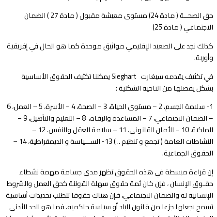
حق الصحــة ( مادة 24) مستوى معيشة مقبول ( مادة 27 ) الضمان
الاجتماعي ( مادة 25)
كذلك نجد على الصعيد الإقليمي مواثيق موحدة كما هو الحال في إفريقية
وأوربة.
في تكثيف يقدمه سيغارت Sieghart يمكننا تكثيف الحقوق الأساسية
بشكل يفصلها من الناحية الشكلية :
1- سلامة الجسم، 2 – مستوى الحياة، 3 – الصحة، 4 – الأسرة، 5 – العمل، 6
– الضمان الاجتماعي، 7 – المساعدة والرفاه، 8 – التعليم والتأهيل، 9 –
الملكية، 10 – الأمان القانوني، 11 – سلامة العقل والنفس، 12 –
النشاطات العامة ( تجمع و تنظيم .. ) 13- الســـياسة و الديمقراطية، 14 –
الحقوق الجماعية.
إن قراءة مبسطة في هذه الحقوق تظهر مدى جسامة مهمة نشطاء
حقـوق الإنسان ، فإن كان ثمة حقوق سهلة القوننة كحق العمل والشروط
الإنسانية له والضمان الاجتماعي، فإن هناك حقوقا تتطلب تحديدات أساسية
تسمح بجعلها جزءا من قانون البلد أو سياسة حاكميه. فما هو الحد الأدنى