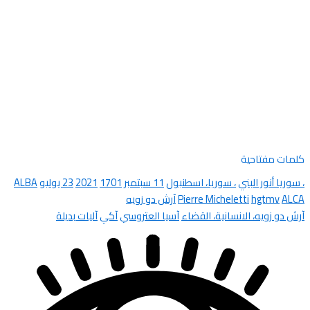
كلمات مفتاحية
، سوريا أنور البني
، سوريا، اسطنبول
11 سبتمبر
1701
2021
23 يوليو
ALBA
ALCA
hgtmv
Pierre Micheletti
آرش دو زويه
آرش دو زويه، الانسانية، القضاء
آسيا العتروسي
آكي
آليات بديلة