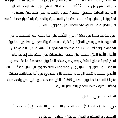
في الخامس من فبراير 1952. ونتيجة لذلك، اصبح من المتعارف عليه أن
الشرعة الدولية لحقوق الإنسان تقوم بالأساس على قطاعين متميزين
لحقوق الإنسان. وقد نالت الحقوق السياسية والمدنية باستمرار حصة الأسد
في النظرية والتطبيق عند الحديث عن حقوق الإنسان .
في مؤتمر فيينا في 1993 ، جرى التأكيد على ما دعت إليه المنظمات غير
الحكومية من رفض للتجزئة ولفكرة الأفضلية ولقطع الروابط بين الحقوق
الخمسة. وقد أقرت 171 دولة هذه المبادئ الأساسية، على الورق على
الأقل، الأمر الذي يتطلب من جميع المنظمات غير الحكومية إعادة بناء
استراتيجية عملها بشكل يجعل من هذه الحقوق مجتمعة مادة لعملها
اليومي والبحثي والاستراتيجي. وقد وعت لجنة حقوق الإنسان ومؤسسات
الأمم المتحدة هذه الوحدة الجدلية بين الحقوق في آخر معاهدة صدرت
عنها ( اتفاقية حقوق الطفل 1989 ) التي جمعت بينها في نص واحد، حيث
يمكننا تكثيف هذا الجمع بالعناصر التالية :
اتفاقية حقوق الطفل
حق التعبير ( مادة 13) الحماية من الاستغلال الاقتصادي ( مادة 32 )
الاعتقاد و التفكير و الدين (مادة4) التعليم ( مادة 22 )