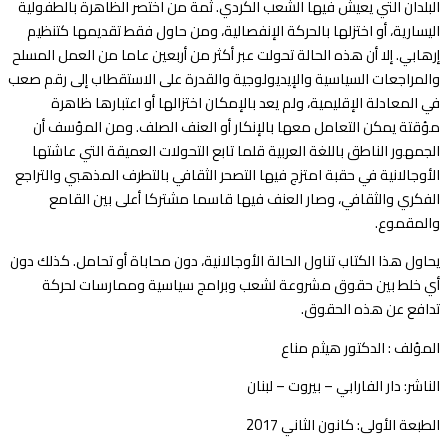
البلدان التي يعيش فيها الشعب الكردي. ثمة من اختصر الظاهرة بالطفولية
اليسارية، أو اختزلها بالحركة الإنفصالية، ومن حاول فقط تقديمها كتنظيم
إرهابي. إلا أن هذه الحالة تحولت عبر أكثر من أربعين عاما من العمل المسلح
والمراجعات السياسية والإيديولوجية والقدرة على الاستقطاب إلى رقم صعب
في المعادلة الإقليمية، ولم يعد بالإمكان اختزالها أو اعتبارها ظاهرة
مؤقتة يمكن التعامل معها بالإنكار أو العنف الصلف. ومن المؤسف أن
الجمهور الناطق باللغة العربية قلما تابع التحولات العميقة التي عاشتها
الأوجالانية في حقبة امتزج فيها التصحر الثقافي بالتطرف المذهبي والتراجع
الفكري والثقافي، وصار العنف فيها قاسما مشتركا أعلى بين القامع
والمقموع.
يحاول هذا الكتاب تناول الحالة الأوجالانية، دون محاباة أو تحامل. كذلك دون
أي خلط بين حقوق مشروعة لشعب وبرامج سياسية وممارسات لحركة
تدافع عن هذه الحقوق.
المؤلف : الدكتور هيثم مناع
الناشر: دار الفارابي – بيروت – لبنان
الطبعة الأولى: كانون الثاني 2017