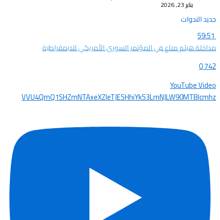
يناير 23, 2026
جديد الندوات
59:51
مداخلة هيثم مناع في المؤتمر السوري الأمريكي للدبمقراطية
0
742
YouTube Video
VVU4QmQ1SHZmNTAxeXZleTJESHhiYk53LmNJLW90MTBIcmhz