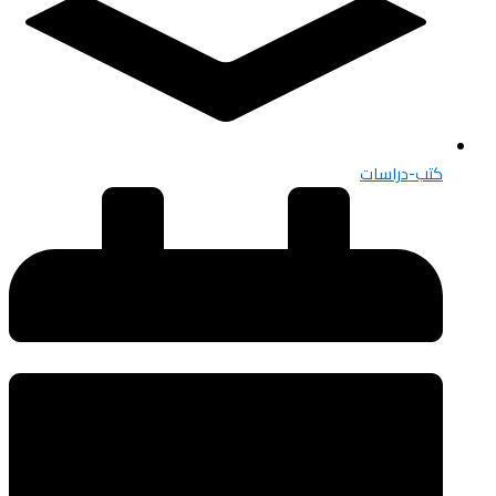
كتب-دراسات