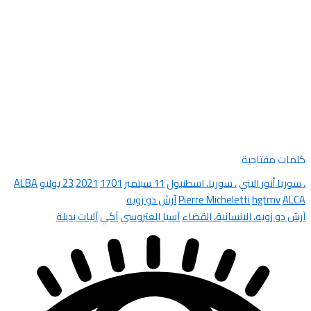
كلمات مفتاحية
، سوريا أنور البني
، سوريا، اسطنبول
11 سبتمبر
1701
2021
23 يوليو
ALBA
ALCA
hgtmv
Pierre Micheletti
آرش دو زويه
آرش دو زويه، الانسانية، القضاء
آسيا العتروسي
آكي
آليات بديلة