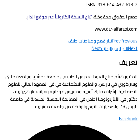
ISBN: 978-614-432-673-2
جميع الحقوق محفوظة،
تباع النسخة الكترونياً عبر موقع الدار
.
www.dar-alfarabi.com
Previous
Prev
تيار قمح ومباحثات جنيف
Next
النهاية والبداية
Next
تعريف
الدكتور هيثم مناع العودات: درس الطب في جامعة دمشق وجامعة ماري
وبيير كوري في باريس، والعلوم الاجتماعية في في المعهد العالي للعلوم
الاجتماعية بإشراف مارك أوجيه وموريس غودلييه وفرانسواز هيريتييه ،
دكتور في الأنتربولوجيا اختص في المعالجة النفسية الجسدية في جامعة
باريس 13، واضطرابات النوم واليقظة من جامعة مونبلييه
Facebook