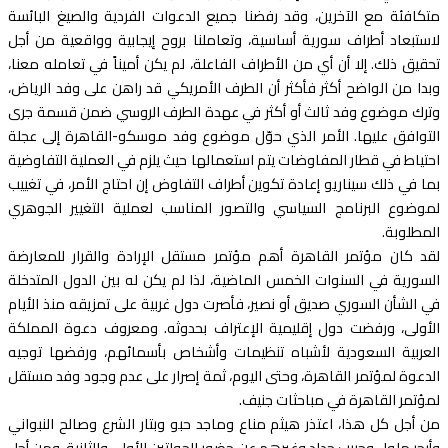
متكافئة مع الآخرين، وقد رفضنا جميع الدعوات الفردية والصيغ البائسة
لاستبعاد أطراف سورية أساسية، وتعاملنا بروح إيجابية وواقعية من أجل
تحقيق ذلك. إلا أن أي من الأطراف الفاعلة، لم يكن أميناً في تعامله معنا،
وبدا من الواضح أكثر فأكثر أن الطرف الأمريكي قد راهن على وفد الرياض،
وترك موضوع وفد ثالث أو أكثر في عهدة الطرف الروسي ضمن قسمة جرى
التوافق عليها. الأمر الذي حوّل موضوع وفد موسكو-القاهرة إلى عجلة
احتياط في قطار المفاوضات يتم استعمالها حيث يلزم في العملية التفاوضية
بما في ذلك سيناريو إعادة تكوين أطراف التفاوض إن احتاج الأمر، في تغييب
لموضوع البرنامج السياسي والتصور المناسب لعملية التغيير الجوهري
المطلوبة.
لقد كان مؤتمر القاهرة أهم مؤتمر مستقل الإرادة والقرار للمعارضة
السورية في السنوات الخمس الماضية، لذا لم يكن له بين الدول المتدخلة
في الشأن السوري صديق أو نصير، فأصرت دول غربية على تمزيقه منذ الأيام
الأولى، ورفضت دول إقليمية الإعتراف بحدوثه. ومعروف دعوة المملكة
العربية السعودية لأشباه تنظيمات وأشخاص بأسمائهم، ورفضها توجيه
الدعوة لمؤتمر القاهرة، وحتى اليوم، ثمة إصرار على عدم وجود وفد مستقل
لمؤتمر القاهرة في مباحثات جنيف.
من أجل كل هذا، اعتذر هيثم مناع وماجد حبو وبتار الشرع وصالح النبواني
وأبجر ملول وحبيب حداد وغيرهم عن حضور الجولتين الأولى والثانية. ومن أجل