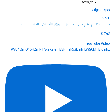
يناير 23, 2026
جديد الندوات
59:51
مداخلة هيثم مناع في المؤتمر السوري الأمريكي للدبمقراطية
0
742
YouTube Video
VVU4QmQ1SHZmNTAxeXZleTJESHhiYk53LmNJLW90MTBIcmhz