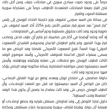
حرصاً على وجود صوت سيادي سوري في مباحثات جنيف. ومن أجل ذلك،
تبنى التيار صيغة المباحثات المتعددة الأطراف، حرصاً على مشاركة سورية
مستقلة الصوت والقرار.
في رسالة من السيد سيرجي لافروف وزير خارجية الاتحاد الروسي إلى رئيس
“تيار قمح” بعد صدور قرار مجلس الأمن رقم 2254، أكد السيد لافروف على
ضرورة وجود وفد ثالث بحقوق متساوية ودور أساس في المفاوضات.
إلا أنه، وكما أوضحنا في أكثر من مناسبة، لم يلتزم أي طرف فاعل وصاحب
قرار بهذا التصور. ولم يلتزم الطرفان الراعيان ومديرهم التنفيذي (المبعوث
الدولي) بهذا المبدأ. تفرغ المبعوث الأمريكي لقضايا وفد الرياض مع ما
يسمى بسفراء الدول الداعمة للموقف الأمريكي، وأسند موضوع الوفد
الثالث للطرف الروسي مع تحفظات على صفته وتركيبته ووظيفته. وأرسل
السيد ديميستورا ضمن مواقفه المتضاربة رسالة مكتوبة لوفد الرياض يؤكد
فيها عدم وجود وفد ثالث.
حاولنا مخلصين، في اجتماع لوزان وبعده، وضع حدٍ لهذا النفاق الجماعي،
كان من الواضح أن السيد ديميستورا قد قبل دور المنفذ للإملاءات، وأن
الطرف الروسي حريص على وفد ثالث بمقدار ما يضمن أن يكون هذا الوفد
“منضبطا وتحت السيطرة”.
حاول تيارنا التوصل إلى وفد تفاوضي مستقل بقراره ولا يخضع لإملاءات أو
هيمنة أي دولة. وبلجنة إشراف سورية ومجموعة خبراء مستقلين ومكانة