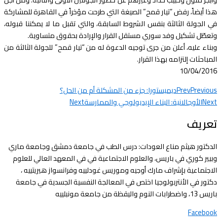
هذا أيضاً، رفض “تيار قمح” الصيغة التي طرحت مؤخراً في القاهرة للمشاركة
في الجولة الثالثة بنفس الشروط السابقة، والتي تقبل ما لا يمكننا قبوله،
وتعطّل تشكيل وفد سوري مستقل القرار والإرادة بحقوق متساوية.
وبناء عليه، أعلن من جرى توجيه الدعوة له من “تيار قمح” للجولة الثالثة من
المباحثات إلتزامه بهذا القرار.
10/04/2016
Previous
Prev
ديميستورا: جزء من المشكلة أم من الحل؟
Next
الأوجالانية: البناء الإيديولوجي والممارسة
Next
تعريف
الدكتور هيثم مناع العودات: درس الطب في جامعة دمشق وجامعة ماري
وبيير كوري في باريس، والعلوم الاجتماعية في في المعهد العالي للعلوم
الاجتماعية بإشراف مارك أوجيه وموريس غودلييه وفرانسواز هيريتييه ،
دكتور في الأنتربولوجيا اختص في المعالجة النفسية الجسدية في جامعة
باريس 13، واضطرابات النوم واليقظة من جامعة مونبلييه
Facebook