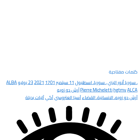
كلمات مفتاحية
، سوريا أنور البني
، سوريا، اسطنبول
11 سبتمبر
1701
2021
23 يوليو
ALBA
ALCA
hgtmv
Pierre Micheletti
آرش دو زويه
آرش دو زويه، الانسانية، القضاء
آسيا العتروسي
آكي
آليات بديلة