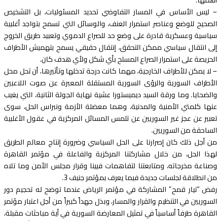
– ليس الأساس في المسار التفاوضي تحديد المسئوليات، بل التشخيص
الصحيح للوضع وعناصر استمرار العنف، والوسائل التي تسمح بتواجد أغلبية
سياسية وعسكرية قادرة على وضع حد للصراع الدموي وتعبيد طريق الخروج
إلى انتقال سياسي ممكن التحقق، إنتقال حقيقي يسمح بتهميش الأطراف
الحريصة على استمرار الصراع المسلح بأي شكل ولأي هدف كان.
– لا يمكن للأطراف الخارجية، مهما كانت درجة تدخلها وتأثيرها، أن تحل محل
الأطراف السورية والرؤى السورية المستقلة المعبرة عن صوت اللاعبين
والضحايا. وما ورقة السيد ديميستورا عشية نهاية الجولة الثانية، التي يغيب
عنها كلمتي الأمنية والمدنية، وهما معضلة الأزمة ونبراس الحل، سوى
تعبير عن عجز غير السوريين عن تلمس المسائل المركزية في عقول الأغلبية
الساحقة من السوريين.
من أجل ذلك كان إصرارنا على الحل السياسي وضرورة إنتاج معالم الطريق
لهذا الحل، من خلال مشاركتنا المركزية والفاعلة في مؤتمر القاهرة
وصناعة مخرجاته، ومتابعتنا لتفاهمات فيينا وقرار مجلس الأمن وما تلاه
من انطلاقة لجلسات جديدة فيما يعرف بمؤتمر جنيف 3.
رفض “تيار قمح” المشاركة في مؤتمر الرياض عندما توضح له تحجيم دور
السوريين في التنظيم والقرار والمسار، وبذل جهداً كبيراً من أجل اعتبار مؤتمر
القاهرة طرفاً أساسياً في تمثيل المعارضة السورية في أية مباحثات مقبلة،