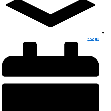
تيار قمح